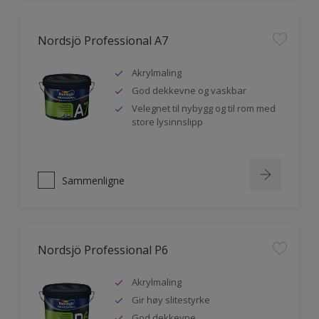
Nordsjö Professional A7
Akrylmaling
God dekkevne og vaskbar
Velegnet til nybygg og til rom med
store lysinnslipp
Sammenligne
Nordsjö Professional P6
Akrylmaling
Gir høy slitestyrke
God dekkevne