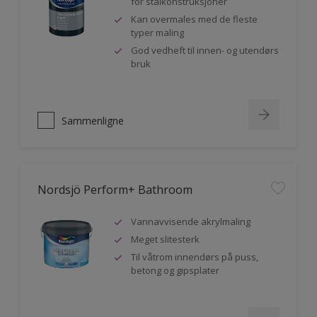
for stålkonstruksjoner
Kan overmales med de fleste
typer maling
God vedheft til innen- og utendørs
bruk
Sammenligne
Nordsjö Perform+ Bathroom
Vannavvisende akrylmaling
Meget slitesterk
Til våtrom innendørs på puss,
betong og gipsplater