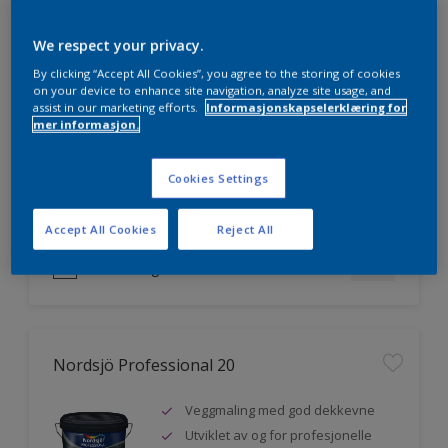
We respect your privacy.
Nordsjö Professional 7
By clicking “Accept All Cookies”, you agree to the storing of cookies
on your device to enhance site navigation, analyze site usage, and
assist in our marketing efforts.
Informasjonskapselerklæring for
Utmerket dekkevne
mer informasjon.
Lett å påføre og fordele
Jevnere og finere finish, også i
Cookies Settings
mørke farger
Accept All Cookies
Reject All
Sammenligne
Nordsjö Professional 20
Veggmaling med god dekkevne
Utviklet av og for profesjonelle