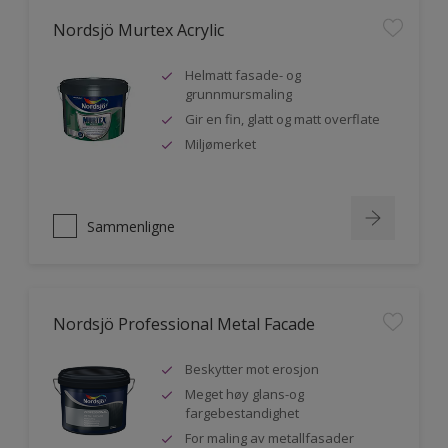
Nordsjö Murtex Acrylic
Helmatt fasade- og
grunnmursmaling
Gir en fin, glatt og matt overflate
Miljømerket
Sammenligne
Nordsjö Professional Metal Facade
Beskytter mot erosjon
Meget høy glans-og
fargebestandighet
For maling av metallfasader