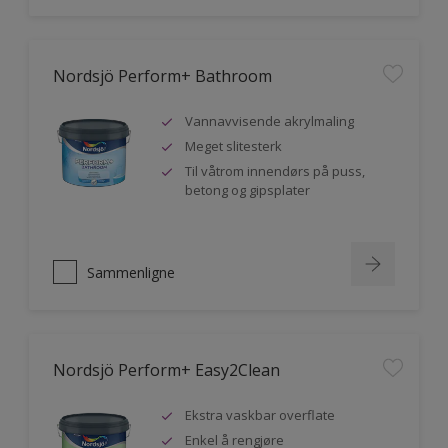
Nordsjö Perform+ Bathroom
Vannavvisende akrylmaling
Meget slitesterk
Til våtrom innendørs på puss,
betong og gipsplater
Sammenligne
Nordsjö Perform+ Easy2Clean
Ekstra vaskbar overflate
Enkel å rengjøre