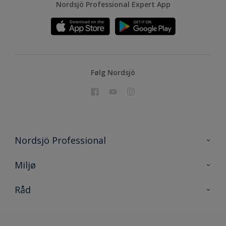
Nordsjö Professional Expert App
Følg Nordsjö
Nordsjö Professional
Kontakt oss
Miljø
En nyanse bedre
Bærekraftig utvikling
Råd
Prosjekt
Nordsjö for konsument
Digitale verktøy
Effektivt Håndverk
Miljø og bærekraft
Site map
Effektive Verktøy