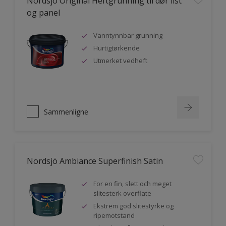
Nordsjö Original Heftgrunning til dør list
og panel
Vanntynnbar grunning
Hurtigtørkende
Utmerket vedheft
Sammenligne
Nordsjö Ambiance Superfinish Satin
For en fin, slett och meget
slitesterk overflate
Ekstrem god slitestyrke og
ripemotstand