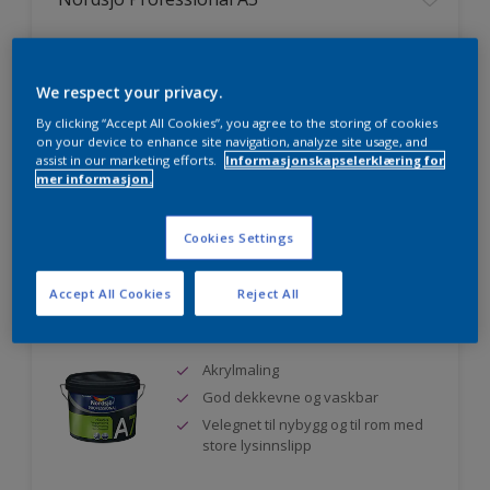
Matt akryl veggmaling
Velegnet til rom med store
We respect your privacy.
lysinnslipp
Miljømerket
By clicking “Accept All Cookies”, you agree to the storing of cookies
on your device to enhance site navigation, analyze site usage, and
assist in our marketing efforts.
Informasjonskapselerklæring for
mer informasjon.
Sammenligne
Cookies Settings
Accept All Cookies
Reject All
Nordsjö Professional A7
Akrylmaling
God dekkevne og vaskbar
Velegnet til nybygg og til rom med
store lysinnslipp