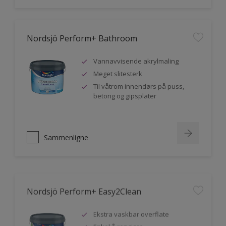
Nordsjö Perform+ Bathroom
Vannavvisende akrylmaling
Meget slitesterk
Til våtrom innendørs på puss,
betong og gipsplater
Sammenligne
Nordsjö Perform+ Easy2Clean
Ekstra vaskbar overflate
Enkel å rengjøre