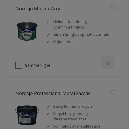
Nordsjö Murtex Acrylic
Helmatt fasade- og
grunnmursmaling
Gir en fin, glatt og matt overflate
Miljømerket
Sammenligne
Nordsjö Professional Metal Facade
Beskytter mot erosjon
Meget høy glans-og
fargebestandighet
For maling av metallfasader