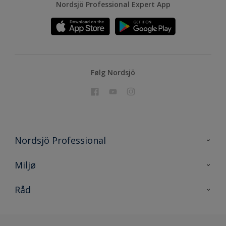
Nordsjö Professional Expert App
Følg Nordsjö
Nordsjö Professional
Kontakt oss
Miljø
En nyanse bedre
Bærekraftig utvikling
Råd
Prosjekt
Nordsjö for konsument
Digitale verktøy
Effektivt Håndverk
Miljø og bærekraft
Site map
Effektive Verktøy