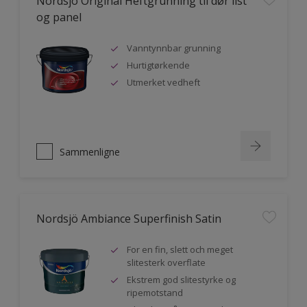
Nordsjö Original Heftgrunning til dør list
og panel
Vanntynnbar grunning
Hurtigtørkende
Utmerket vedheft
Sammenligne
Nordsjö Ambiance Superfinish Satin
For en fin, slett och meget
slitesterk overflate
Ekstrem god slitestyrke og
ripemotstand