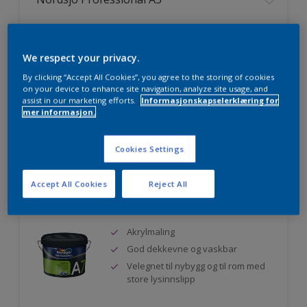
Matt akryl veggmaling
Velegnet til rom med store
We respect your privacy.
lysinnslipp
Miljømerket
By clicking “Accept All Cookies”, you agree to the storing of cookies
on your device to enhance site navigation, analyze site usage, and
assist in our marketing efforts.
Informasjonskapselerklæring for
mer informasjon.
Sammenligne
Cookies Settings
Accept All Cookies
Reject All
Nordsjö Professional A7
Akrylmaling
God dekkevne og vaskbar
Velegnet til nybygg og til rom med
store lysinnslipp