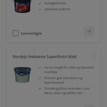
Hurtigtørkende
Utmerket vedheft
Sammenligne
Nordsjö Ambiance Superfinish Matt
For en meget fin, slett og slitesterk
overflate
Ekstrem god slitestyrke og
ripemotstand
Til maling på tre innendørs som
dører, lister og møbler mm.