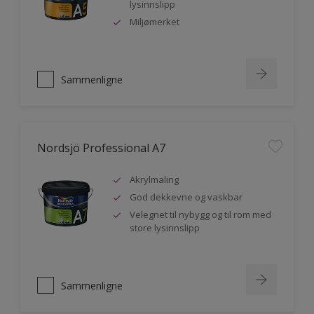
lysinnslipp
Miljømerket
Sammenligne
Nordsjö Professional A7
Akrylmaling
God dekkevne og vaskbar
Velegnet til nybygg og til rom med
store lysinnslipp
Sammenligne