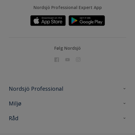
Nordsjö Professional Expert App
Følg Nordsjö
Nordsjö Professional
Kontakt oss
Miljø
En nyanse bedre
Bærekraftig utvikling
Råd
Prosjekt
Nordsjö for konsument
Digitale verktøy
Effektivt Håndverk
Miljø og bærekraft