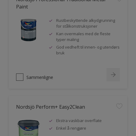
Paint
Rustbeskyttende alkydgrunning
for stålkonstruksjoner
Kan overmales med de fleste
typer maling
God vedheft til innen- og utendørs
bruk
Sammenligne
Nordsjö Perform+ Easy2Clean
Ekstra vaskbar overflate
Enkel å rengjøre