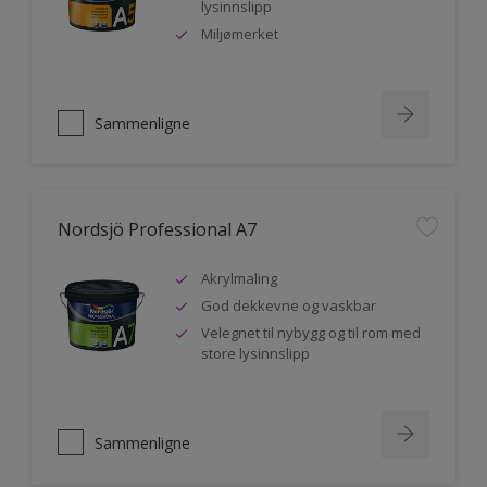
lysinnslipp
Miljømerket
Sammenligne
Nordsjö Professional A7
Akrylmaling
God dekkevne og vaskbar
Velegnet til nybygg og til rom med
store lysinnslipp
Sammenligne