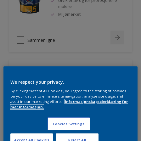
Utviklet av og for profesjonelle
malere
Miljømerket
Sammenligne
Nordsjö Professional 7
We respect your privacy.
Utmerket dekkevne
By clicking “Accept All Cookies”, you agree to the storing of cookies
Lett å påføre og fordele
on your device to enhance site navigation, analyze site usage, and
Jevnere og finere finish, også i
assist in our marketing efforts.
Informasjonskapselerklæring for
mørke farger
mer informasjon.
Cookies Settings
Sammenligne
Accept All Cookies
Reject All