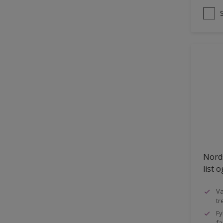
Nords
list 
Va
tr
Fy
fa