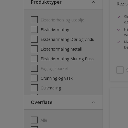
Produkttyper
Rezis
Sk
Eksteriørbeis og uteolje
og
Fl
Eksteriørmaling
va
Eksteriørmaling Dør og vindu
Ma
be
Eksteriørmaling Metall
Eksteriørmaling Mur og Puss
Fug og sparkel
Grunning og vask
Gulvmaling
Interiørbeis og lakk
Overflate
Interiørmaling
Lim
Alle
Maling dør, list og panel