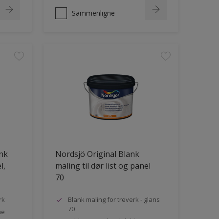
Sammenligne
ank
Nordsjö Original Blank
l,
maling til dør list og panel
70
rk
Blank maling for treverk - glans
70
ne