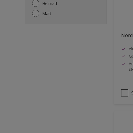
Gjerde
Helmatt
Gulv
Matt
Gulvlist
Hagemøbler
Nords
Ikke-jernholdige metaller
Ak
Listverk
Go
Metall
Ve
st
Møbler
Panelvegg og tak interiør
Rekkverk
Sement
Skap og tremøbler
Småmøbler og hyller
Stukk