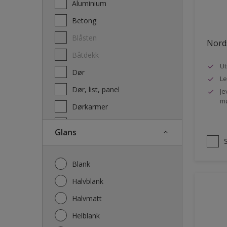
Aluminium
Terrassebeis og uteoljer
Betong
Blåsten
Nords
Båtdekk
Ut
Dør
Le
Dør, list, panel
Je
mø
Dørkarmer
Fasade
Glans
Fasade mur og Puss
Fliser
Blank
Galvanisert stål
Halvblank
Garasje
Halvmatt
Gips
Helblank