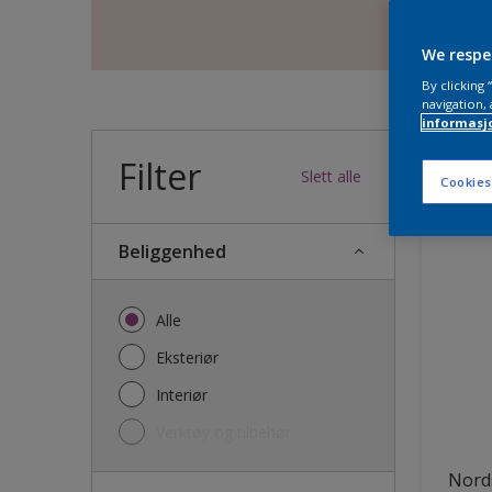
We respe
By clicking
navigation, 
informasj
Filter
35
produk
Slett alle
Cookies
Beliggenhed
Alle
Eksteriør
Interiør
Verktøy og tilbehør
Nords