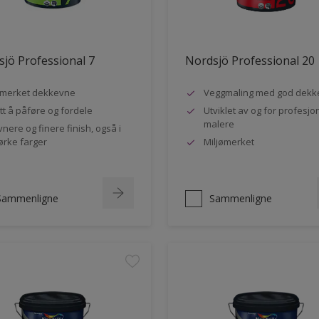
jö Professional 7
Nordsjö Professional 20
merket dekkevne
Veggmaling med god dekk
tt å påføre og fordele
Utviklet av og for profesjo
malere
vnere og finere finish, også i
rke farger
Miljømerket
Sammenligne
Sammenligne