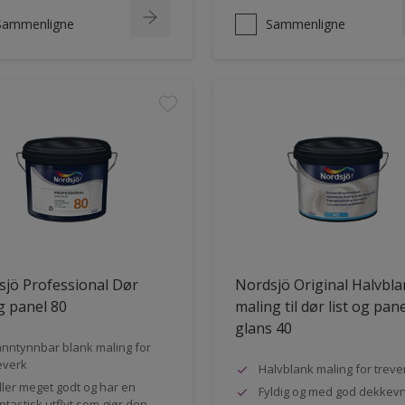
Sammenligne
Sammenligne
jö Professional Dør
Nordsjö Original Halvbl
og panel 80
maling til dør list og pane
glans 40
nntynnbar blank maling for
everk
Halvblank maling for treve
ller meget godt og har en
Fyldig og med god dekkev
ntastisk utflyt som gjør den