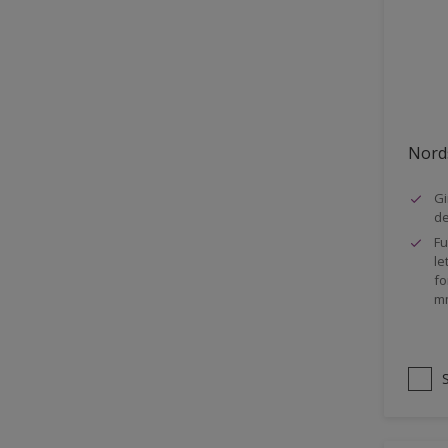
Stål
Tak eksteriør
Tak innendørs
Tapet
Nords
Terrasse
Trapp
Gi
d
Trepanel
Fu
le
Treverk
fo
m
Tømmer eksteriør
Vegg
Vinduer
Vinduskarmer
Ytterdør