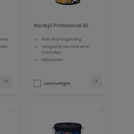
Nordsjö Professional A5
evne
Matt akryl veggmaling
nelle
Velegnet til rom med store
lysinnslipp
Miljømerket
Sammenligne