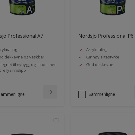
jö Professional A7
Nordsjö Professional P6
rylmaling
Akrylmaling
d dekkevne og vaskbar
Gir høy slitestyrke
legnet til nybygg og til rom med
God dekkevne
ore lysinnslipp
Sammenligne
Sammenligne