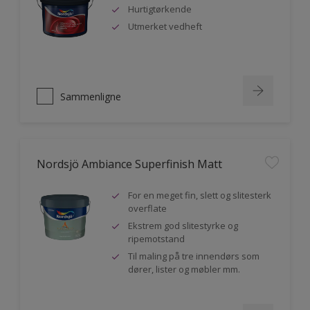
Hurtigtørkende
Utmerket vedheft
Sammenligne
Nordsjö Ambiance Superfinish Matt
For en meget fin, slett og slitesterk
overflate
Ekstrem god slitestyrke og
ripemotstand
Til maling på tre innendørs som
dører, lister og møbler mm.