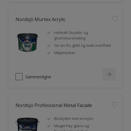
Nordsjö Murtex Acrylic
Helmatt fasade- og
grunnmursmaling
Gir en fin, glatt og matt overflate
Miljømerket
Sammenligne
Nordsjö Professional Metal Facade
Beskytter mot erosjon
Meget høy glans-og