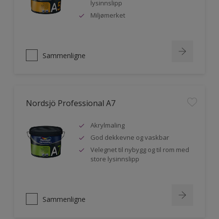
lysinnslipp
Miljømerket
Sammenligne
Nordsjö Professional A7
Akrylmaling
God dekkevne og vaskbar
Velegnet til nybygg og til rom med
store lysinnslipp
Sammenligne