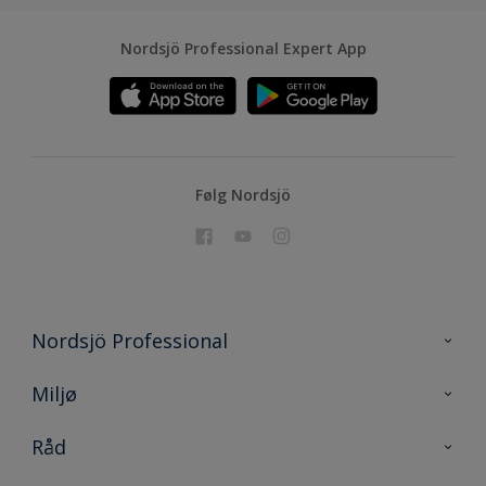
Nordsjö Professional Expert App
Følg Nordsjö
Nordsjö Professional
Kontakt oss
Miljø
En nyanse bedre
Bærekraftig utvikling
Råd
Prosjekt
Nordsjö for konsument
Digitale verktøy