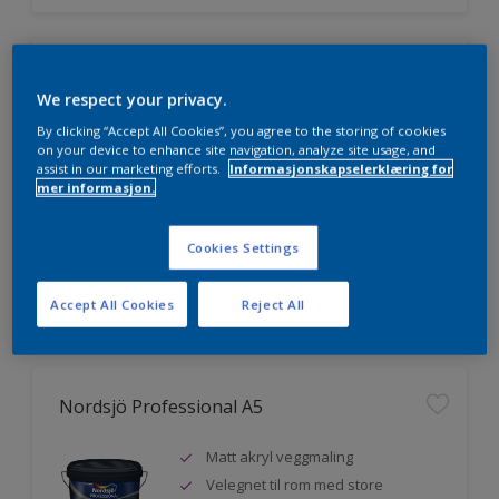
Nordsjö Professional 20
We respect your privacy.
Veggmaling med god dekkevne
By clicking “Accept All Cookies”, you agree to the storing of cookies
on your device to enhance site navigation, analyze site usage, and
Utviklet av og for profesjonelle
assist in our marketing efforts.
Informasjonskapselerklæring for
malere
mer informasjon.
Miljømerket
Cookies Settings
Sammenligne
Accept All Cookies
Reject All
Nordsjö Professional A5
Matt akryl veggmaling
Velegnet til rom med store