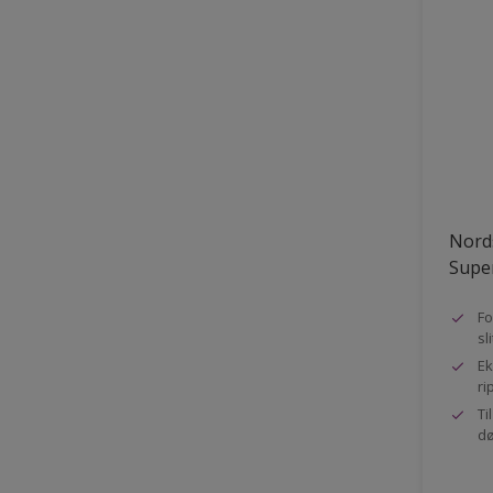
Nord
Super
Fo
sl
Ek
ri
Ti
dø