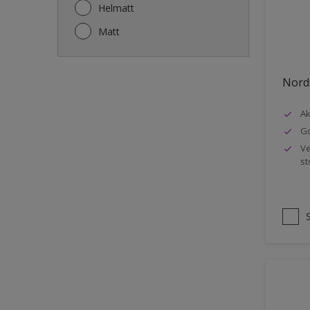
Gjerde
Helmatt
Gulv
Matt
Gulvlist
Hagemøbler
Nords
Ikke-jernholdige metaller
Ak
Listverk
Go
Metall
Ve
st
Møbler
Panelvegg og tak interiør
Rekkverk
Sement
Skap og tremøbler
Småmøbler og hyller
Stukk