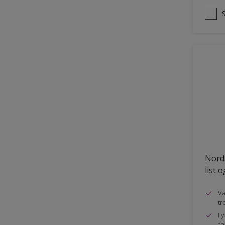
Nords
list 
Va
tr
Fy
fa