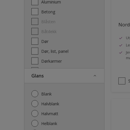
Aluminium
Terrassebeis og uteoljer
Betong
Blåsten
Nords
Båtdekk
Ut
Dør
Le
Dør, list, panel
Je
mø
Dørkarmer
Fasade
Glans
Fasade mur og Puss
Fliser
Blank
Galvanisert stål
Halvblank
Garasje
Halvmatt
Gips
Helblank