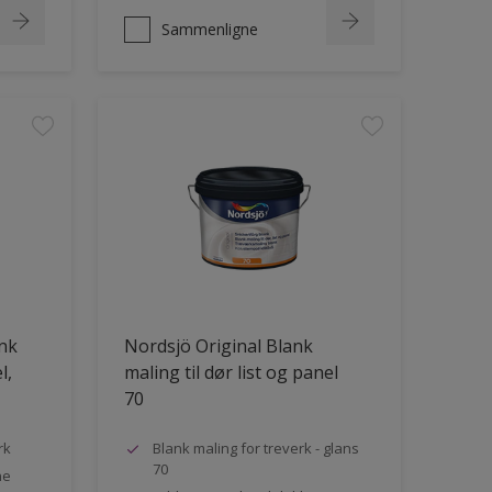
Sammenligne
ank
Nordsjö Original Blank
l,
maling til dør list og panel
70
rk
Blank maling for treverk - glans
70
ne