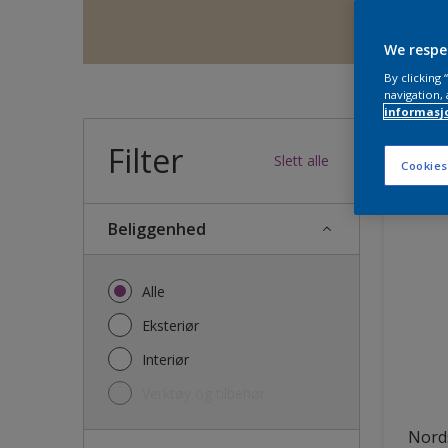
We respe
By clicking
navigation, 
informasj
Filter
35
produk
Slett alle
Cookies
Beliggenhed
Alle
Eksteriør
Interiør
Verktøy og tilbehør
Nords