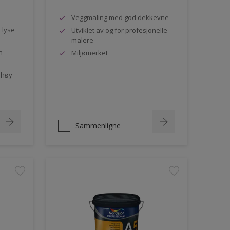
Veggmaling med god dekkevne
e lyse
Utviklet av og for profesjonelle
malere
n
Miljømerket
 høy
Sammenligne