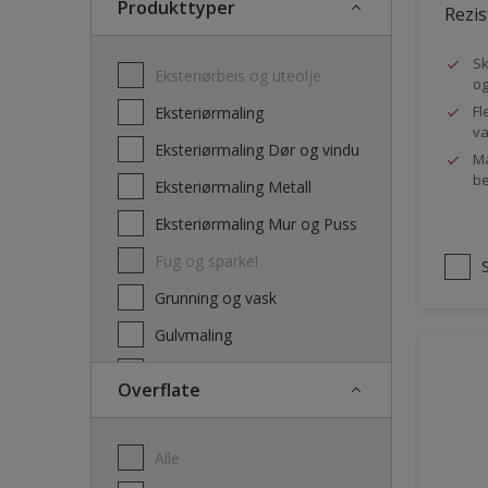
Produkttyper
Rezis
Sk
Eksteriørbeis og uteolje
og
Fl
Eksteriørmaling
va
Eksteriørmaling Dør og vindu
Ma
be
Eksteriørmaling Metall
Eksteriørmaling Mur og Puss
Fug og sparkel
Grunning og vask
Gulvmaling
Interiørbeis og lakk
Overflate
Interiørmaling
Lim
Alle
Maling dør, list og panel