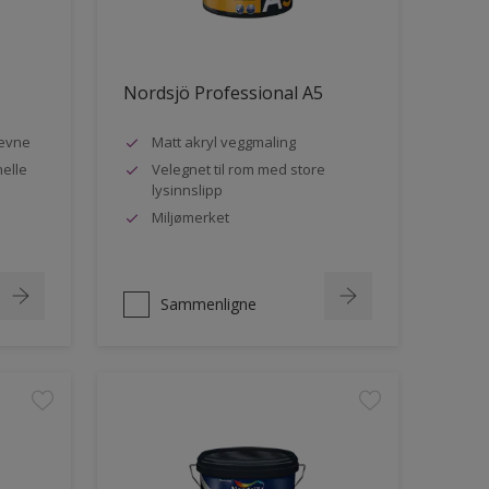
Nordsjö Professional A5
evne
Matt akryl veggmaling
nelle
Velegnet til rom med store
lysinnslipp
Miljømerket
Sammenligne