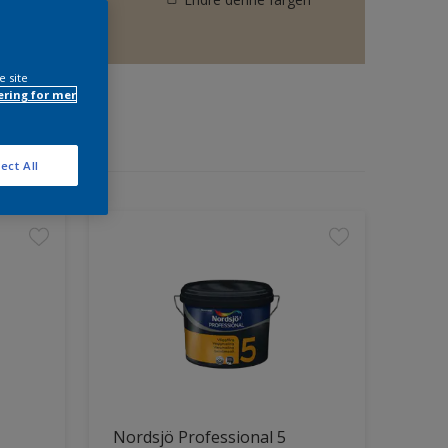
e site
ring for mer
ect All
Nordsjö Professional 5