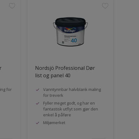
r
Nordsjö Professional Dør
list og panel 40
ng for
Vanntynnbar halvblank maling
for treverk
Fyller meget godt, og har en
fantastisk utflyt som gjør den
enkel å påføre
Miljømerket