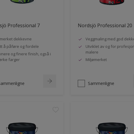
jö Professional 7
Nordsjö Professional 20
merket dekkevne
Veggmaling med god dekk
tt å påføre og fordele
Utviklet av og for profesjo
malere
vnere og finere finish, også i
rke farger
Miljømerket
Sammenligne
Sammenligne