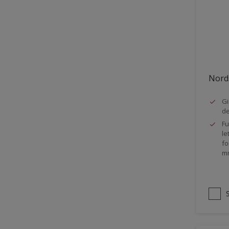
Stål
Tak eksteriør
Tak innendørs
Tapet
Nords
Terrasse
Trapp
Gi
d
Trepanel
Fu
le
Treverk
fo
m
Tømmer eksteriør
Vegg
Vinduer
Vinduskarmer
Ytterdør