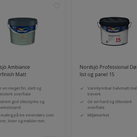
sjö Ambiance
Nordsjö Professional Dø
finish Matt
list og panel 15
r en meget fin, slett og
Vanntynnbar halvmatt mali
itesterk overflate
treverk
strem god slitestyrke og
Gir en hard og slitesterk
pemotstand
overflate
l maling på tre innendørs som
Miljømerket
rer, lister og møbler mm.