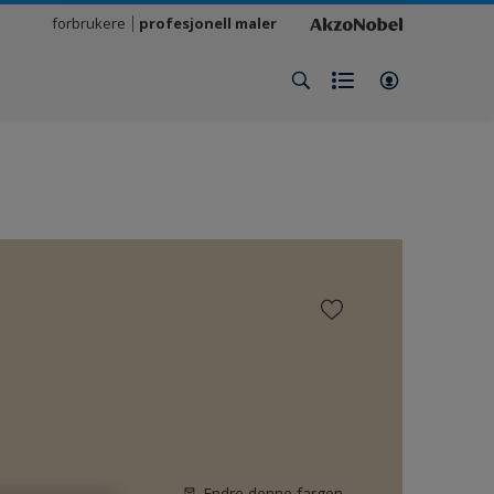
forbrukere
profesjonell maler
Endre denne fargen