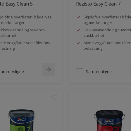
to Easy Clean 5
Rezisto Easy Clean 7
joldfrie overflater i både lyse
Skjoldfrie overflater i båd
 mørke farger
og mørke farger
ekkavvisende og suveren
Flekkavvisende og suvere
skbarhet
vaskbarhet
tte veggflater som tåler høy
Matte veggflater som tåler
lastning
belastning
Sammenligne
Sammenligne