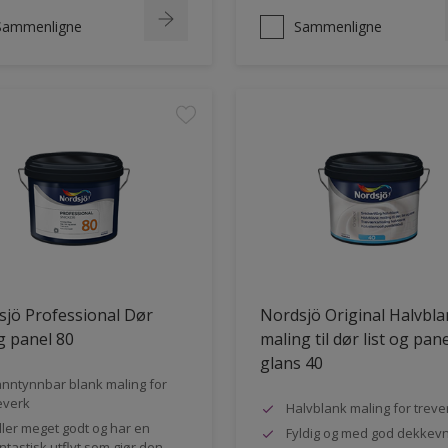
Sammenligne
Sammenligne
jö Professional Dør
Nordsjö Original Halvbl
og panel 80
maling til dør list og pane
glans 40
nntynnbar blank maling for
everk
Halvblank maling for treve
ller meget godt og har en
Fyldig og med god dekkev
ntastisk utflyt som gjør den