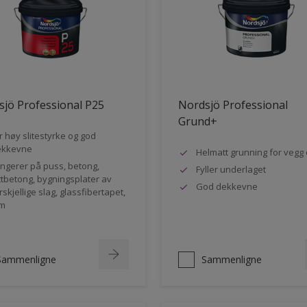
jö Professional P25
Nordsjö Professional
Grund+
r høy slitestyrke og god
ekkevne
Helmatt grunning for vegg 
ngerer på puss, betong,
Fyller underlaget
ttbetong, bygningsplater av
God dekkevne
rskjellige slag, glassfibertapet,
m
Sammenligne
Sammenligne