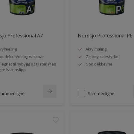
jö Professional A7
Nordsjö Professional P6
rylmaling
Akrylmaling
d dekkevne og vaskbar
Gir høy slitestyrke
legnet til nybygg og til rom med
God dekkevne
ore lysinnslipp
Sammenligne
Sammenligne