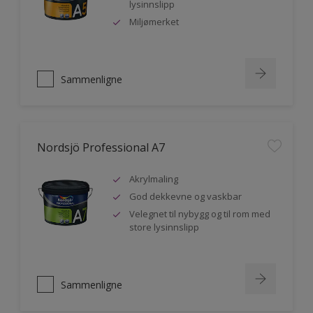
lysinnslipp
Miljømerket
Sammenligne
Nordsjö Professional A7
Akrylmaling
God dekkevne og vaskbar
Velegnet til nybygg og til rom med
store lysinnslipp
Sammenligne