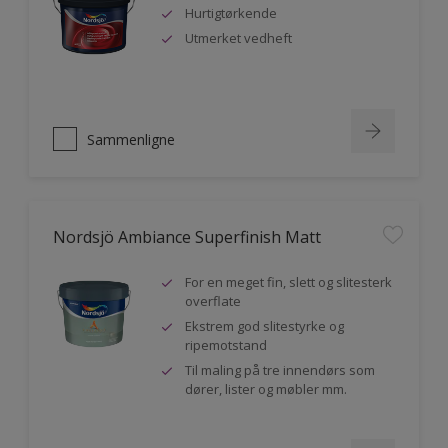
Hurtigtørkende
Utmerket vedheft
Sammenligne
Nordsjö Ambiance Superfinish Matt
For en meget fin, slett og slitesterk
overflate
Ekstrem god slitestyrke og
ripemotstand
Til maling på tre innendørs som
dører, lister og møbler mm.