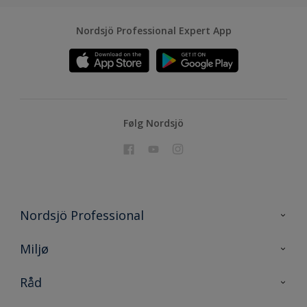
Nordsjö Professional Expert App
Følg Nordsjö
Nordsjö Professional
Kontakt oss
Miljø
En nyanse bedre
Bærekraftig utvikling
Råd
Prosjekt
Nordsjö for konsument
Digitale verktøy