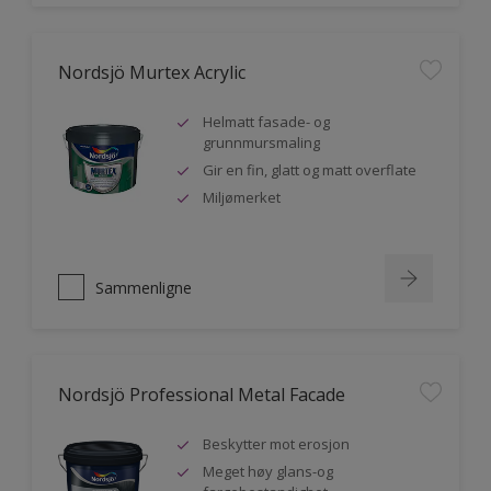
Nordsjö Murtex Acrylic
Helmatt fasade- og
grunnmursmaling
Gir en fin, glatt og matt overflate
Miljømerket
Sammenligne
Nordsjö Professional Metal Facade
Beskytter mot erosjon
Meget høy glans-og