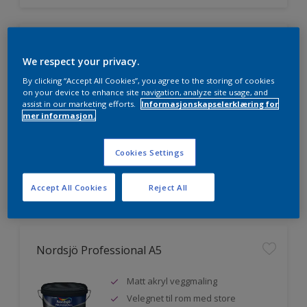
Nordsjö Professional 20
We respect your privacy.
Veggmaling med god dekkevne
By clicking “Accept All Cookies”, you agree to the storing of cookies
on your device to enhance site navigation, analyze site usage, and
Utviklet av og for profesjonelle
assist in our marketing efforts.
Informasjonskapselerklæring for
malere
mer informasjon.
Miljømerket
Cookies Settings
Sammenligne
Accept All Cookies
Reject All
Nordsjö Professional A5
Matt akryl veggmaling
Velegnet til rom med store