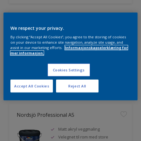
Nordsjö Professional 20
We respect your privacy.
Veggmaling med god dekkevne
By clicking “Accept All Cookies”, you agree to the storing of cookies
on your device to enhance site navigation, analyze site usage, and
Utviklet av og for profesjonelle
assist in our marketing efforts.
Informasjonskapselerklæring for
malere
mer informasjon.
Miljømerket
Cookies Settings
Sammenligne
Accept All Cookies
Reject All
Nordsjö Professional A5
Matt akryl veggmaling
Velegnet til rom med store