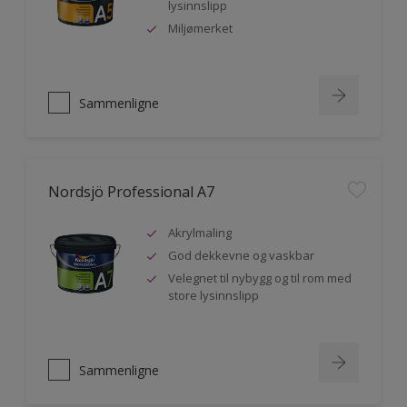
lysinnslipp
Miljømerket
Sammenligne
Nordsjö Professional A7
Akrylmaling
God dekkevne og vaskbar
Velegnet til nybygg og til rom med
store lysinnslipp
Sammenligne