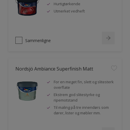
Hurtigtørkende
Utmerket vedheft
Sammenligne
Nordsjö Ambiance Superfinish Matt
For en meget fin, slett og slitesterk
overflate
Ekstrem god slitestyrke og
ripemotstand
Til maling på tre innendørs som
dører, lister og møbler mm.