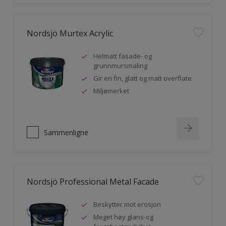
Nordsjö Murtex Acrylic
Helmatt fasade- og
grunnmursmaling
Gir en fin, glatt og matt overflate
Miljømerket
Sammenligne
Nordsjö Professional Metal Facade
Beskytter mot erosjon
Meget høy glans-og