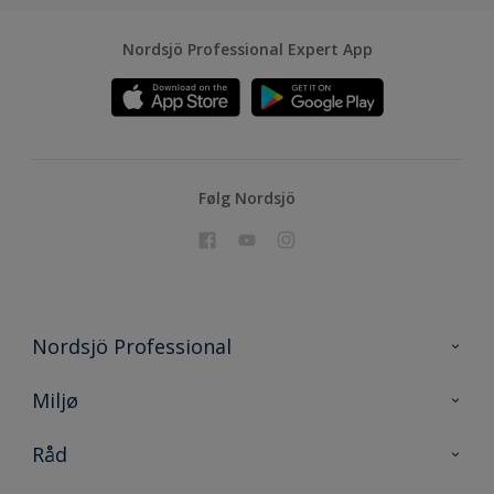
Nordsjö Professional Expert App
Følg Nordsjö
Nordsjö Professional
Kontakt oss
Miljø
En nyanse bedre
Bærekraftig utvikling
Råd
Prosjekt
Nordsjö for konsument
Digitale verktøy