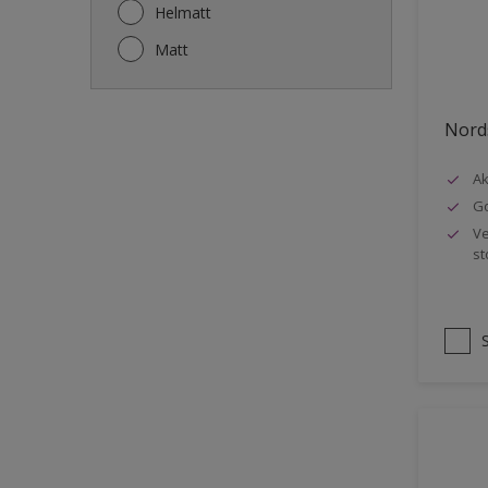
Gjerde
Helmatt
Gulv
Matt
Gulvlist
Hagemøbler
Nords
Ikke-jernholdige metaller
Ak
Listverk
Go
Metall
Ve
st
Møbler
Panelvegg og tak interiør
Rekkverk
Sement
Skap og tremøbler
Småmøbler og hyller
Stukk