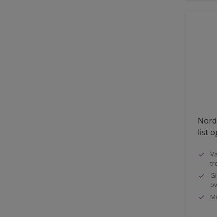
Nords
list 
Va
tr
Gi
ov
Mi