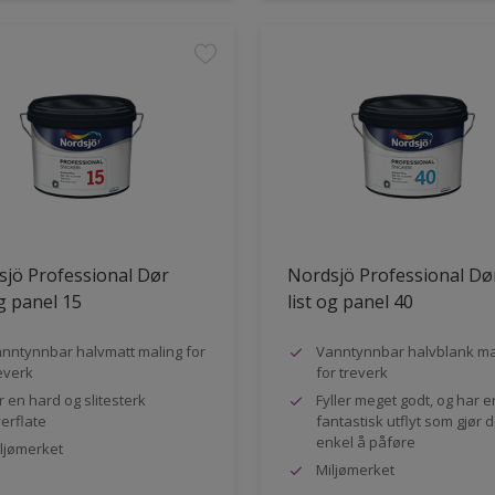
jö Professional Dør
Nordsjö Professional Dø
og panel 15
list og panel 40
nntynnbar halvmatt maling for
Vanntynnbar halvblank ma
everk
for treverk
r en hard og slitesterk
Fyller meget godt, og har e
erflate
fantastisk utflyt som gjør 
enkel å påføre
ljømerket
Miljømerket