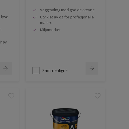
Veggmaling med god dekkevne
e lyse
Utviklet av og for profesjonelle
malere
n
Miljømerket
 høy
Sammenligne