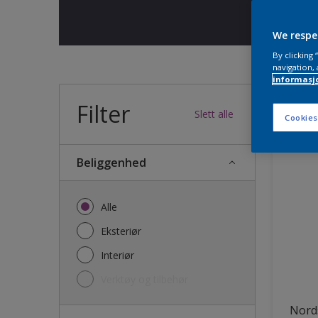
We respe
By clicking
navigation, 
informasj
Filter
29
produk
Slett alle
Cookies
Beliggenhed
Alle
Eksteriør
Interiør
Verktøy og tilbehør
Nords