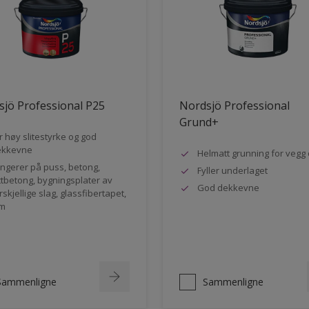
jö Professional P25
Nordsjö Professional
Grund+
r høy slitestyrke og god
ekkevne
Helmatt grunning for vegg 
ngerer på puss, betong,
Fyller underlaget
ttbetong, bygningsplater av
God dekkevne
rskjellige slag, glassfibertapet,
m
Sammenligne
Sammenligne