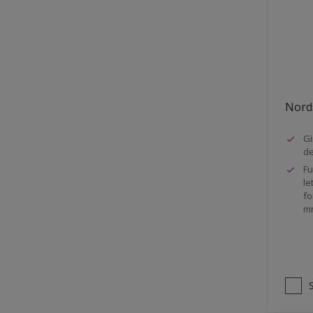
Stål
Tak eksteriør
Tak innendørs
Tapet
Nords
Terrasse
Trapp
Gi
d
Trepanel
Fu
le
Treverk
fo
m
Tømmer eksteriør
Vegg
Vinduer
Vinduskarmer
Ytterdør