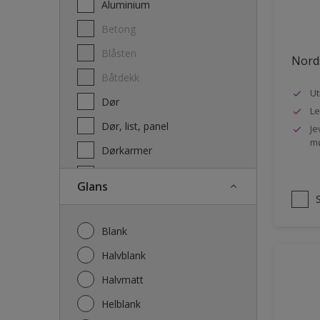
Aluminium
Terrassebeis og uteoljer
Betong
Blåsten
Nords
Båtdekk
Ut
Dør
Le
Dør, list, panel
Je
mø
Dørkarmer
Fasade
Glans
Fasade mur og Puss
Fliser
Blank
Galvanisert stål
Halvblank
Garasje
Halvmatt
Gips
Helblank