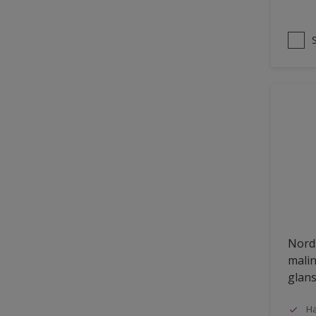
Nords
malin
glans
Ha