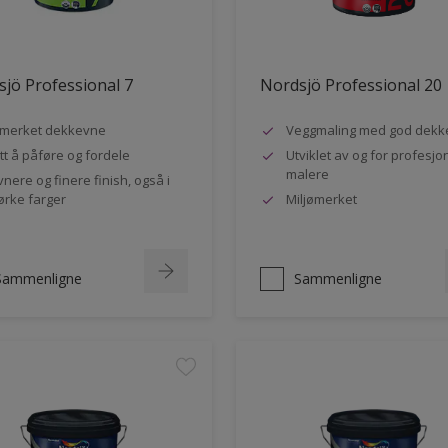
jö Professional 7
Nordsjö Professional 20
merket dekkevne
Veggmaling med god dekk
tt å påføre og fordele
Utviklet av og for profesjo
malere
vnere og finere finish, også i
rke farger
Miljømerket
Sammenligne
Sammenligne