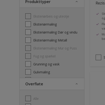
Produkttyper
Rezis
Sk
Eksteriørbeis og uteolje
og
Fl
Eksteriørmaling
va
Eksteriørmaling Dør og vindu
Ma
be
Eksteriørmaling Metall
Eksteriørmaling Mur og Puss
Fug og sparkel
Grunning og vask
Gulvmaling
Interiørbeis og lakk
Overflate
Interiørmaling
Lim
Alle
Maling dør, list og panel