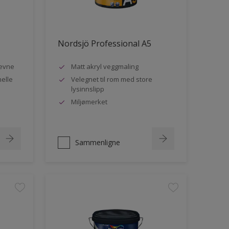
Nordsjö Professional A5
evne
Matt akryl veggmaling
nelle
Velegnet til rom med store
lysinnslipp
Miljømerket
Sammenligne