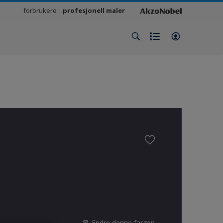
forbrukere
profesjonell maler
Endre denne fargen