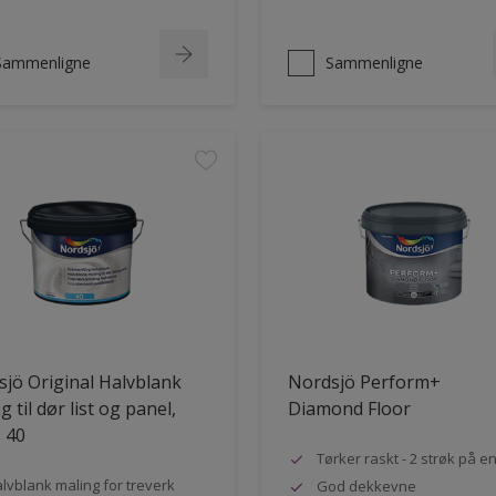
Sammenligne
Sammenligne
jö Original Halvblank
Nordsjö Perform+
g til dør list og panel,
Diamond Floor
 40
Tørker raskt - 2 strøk på e
lvblank maling for treverk
God dekkevne