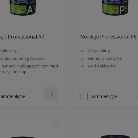
jö Professional A7
Nordsjö Professional P6
rylmaling
Akrylmaling
d dekkevne og vaskbar
Gir høy slitestyrke
legnet til nybygg og til rom med
God dekkevne
ore lysinnslipp
Sammenligne
Sammenligne