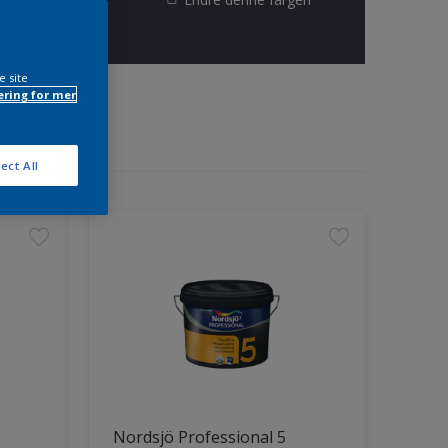
e site
ring for mer
ect All
Nordsjö Professional 5