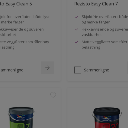
to Easy Clean 5
Rezisto Easy Clean 7
joldfrie overflater i både lyse
Skjoldfrie overflater i båd
 mørke farger
og mørke farger
ekkavvisende og suveren
Flekkavvisende og suvere
skbarhet
vaskbarhet
tte veggflater som tåler høy
Matte veggflater som tåler
lastning
belastning
Sammenligne
Sammenligne