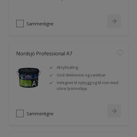
Sammenligne
Nordsjö Professional A7
Akrylmaling
God dekkevne og vaskbar
Velegnet til nybygg og til rom med
store lysinnslipp
Sammenligne