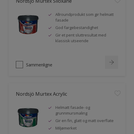
Nordsjö Murtex Siloxane
Allroundprodukt som gir helmatt
fasade
God fargebestandighet
Gir et pent sluttresultat med
klassisk utseende
Sammenligne
Nordsjö Murtex Acrylic
Helmatt fasade- og
grunnmursmaling
Gir en fin, glatt og matt overflate
Miljømerket