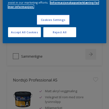
assist in our marketing efforts.
Informasjonskapselerklæring for
mer informasjon.
Nordsjö Professional 20
Veggmaling med god dekkevne
Cookies Settings
Utviklet av og for profesjonelle
malere
Accept All Cookies
Reject All
Miljømerket
Sammenligne
Nordsjö Professional A5
Matt akryl veggmaling
Velegnet til rom med store
lysinnslipp
Miljømerket