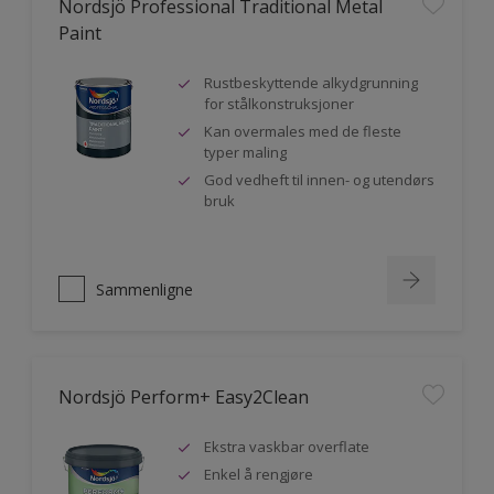
Nordsjö Professional Traditional Metal
Paint
Rustbeskyttende alkydgrunning
for stålkonstruksjoner
Kan overmales med de fleste
typer maling
God vedheft til innen- og utendørs
bruk
Sammenligne
Nordsjö Perform+ Easy2Clean
Ekstra vaskbar overflate
Enkel å rengjøre