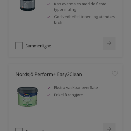
Kan overmales med de fleste
typer maling
God vedheft til innen- og utendørs
bruk
Sammenligne
Nordsjö Perform+ Easy2Clean
Ekstra vaskbar overflate
Enkel å rengjøre