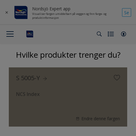
Nordsjö Expert app
Se
Visualiser fargen umiddelbart på veggen og finn farge- og
produktinformasjon
Hvilke produkter trenger du?
S 5005-Y
NCS Index
Endre denne fargen