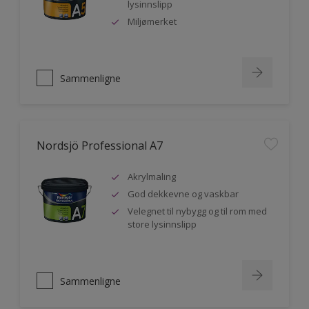
lysinnslipp
Miljømerket
Sammenligne
Nordsjö Professional A7
Akrylmaling
God dekkevne og vaskbar
Velegnet til nybygg og til rom med
store lysinnslipp
Sammenligne