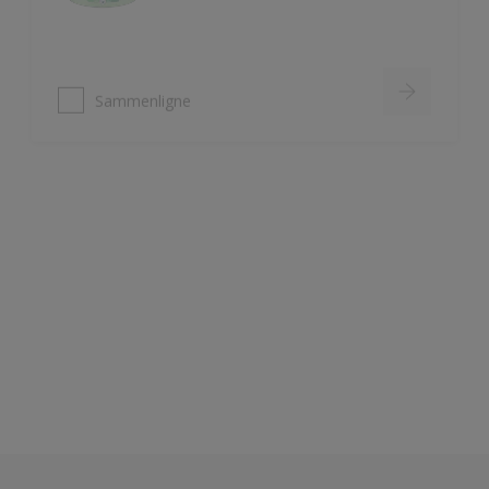
Sammenligne
Nordsjö Ambiance Deep Matt veggmaling
Utsøkt helmatt overflate
Fremhever fargen på veggen på
en vakker måte
HD Colour Technology
Sammenligne