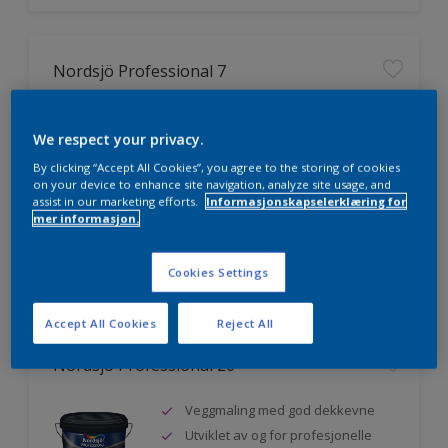
Nordsjö Professional 7
Utmerket dekkevne
We respect your privacy.
Lett å påføre og fordele
Jevnere og finere finish, også i
By clicking “Accept All Cookies”, you agree to the storing of cookies
mørke farger
on your device to enhance site navigation, analyze site usage, and
assist in our marketing efforts.
Informasjonskapselerklæring for
mer informasjon.
Sammenligne
Cookies Settings
Accept All Cookies
Reject All
Nordsjö Professional 20
Veggmaling med god dekkevne
Utviklet av og for profesjonelle