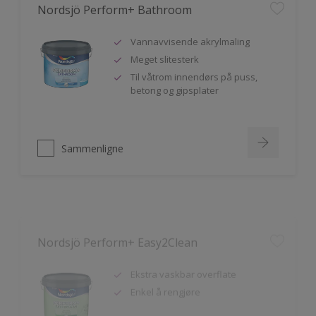
Vannavvisende akrylmaling
Meget slitesterk
Til våtrom innendørs på puss,
betong og gipsplater
Sammenligne
Nordsjö Perform+ Easy2Clean
Ekstra vaskbar overflate
Enkel å rengjøre