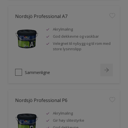
Nordsjö Professional A7
Akrylmaling
God dekkevne og vaskbar
Velegnet til nybygg og til rom med
store lysinnslipp
Sammenligne
Nordsjö Professional P6
Akrylmaling
Gir høy slitestyrke
God dekkevne