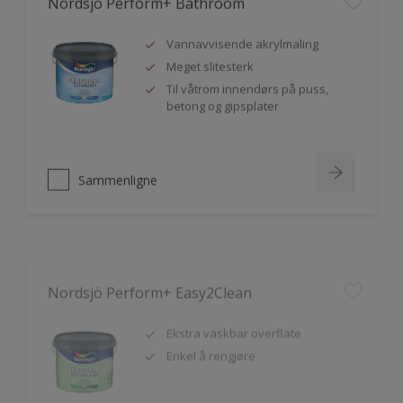
Vannavvisende akrylmaling
Meget slitesterk
Til våtrom innendørs på puss,
betong og gipsplater
Sammenligne
Nordsjö Perform+ Easy2Clean
Ekstra vaskbar overflate
Enkel å rengjøre