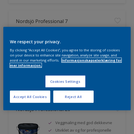
Nordsjö Professional 7
Utmerket dekkevne
We respect your privacy.
Lett å påføre og fordele
Jevnere og finere finish, også i
By clicking “Accept All Cookies”, you agree to the storing of cookies
mørke farger
on your device to enhance site navigation, analyze site usage, and
assist in our marketing efforts.
Informasjonskapselerklæring for
mer informasjon.
Sammenligne
Cookies Settings
Accept All Cookies
Reject All
Nordsjö Professional 20
Veggmaling med god dekkevne
Utviklet av og for profesjonelle