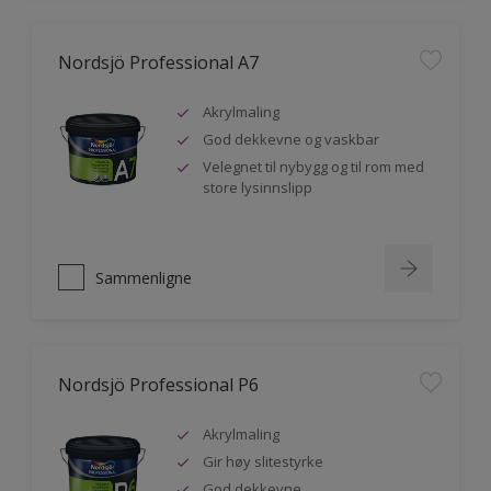
Nordsjö Professional A7
Akrylmaling
God dekkevne og vaskbar
Velegnet til nybygg og til rom med
store lysinnslipp
Sammenligne
Nordsjö Professional P6
Akrylmaling
Gir høy slitestyrke
God dekkevne