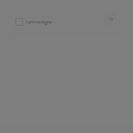
Sammenligne
Nordsjö Ambiance Deep Matt veggmaling
Utsøkt helmatt overflate
Fremhever fargen på veggen på
en vakker måte
HD Colour Technology
Sammenligne