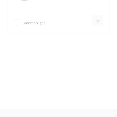
Sammenligne
Nordsjö Ambiance Deep Matt veggmaling
Utsøkt helmatt overflate
Fremhever fargen på veggen på
en vakker måte
HD Colour Technology
Sammenligne