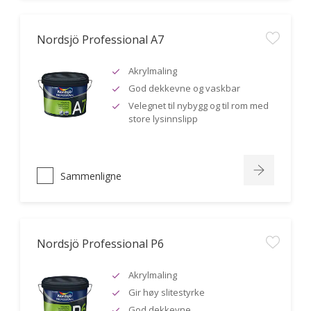
Nordsjö Professional A7
Akrylmaling
God dekkevne og vaskbar
Velegnet til nybygg og til rom med
store lysinnslipp
Sammenligne
Nordsjö Professional P6
Akrylmaling
Gir høy slitestyrke
God dekkevne