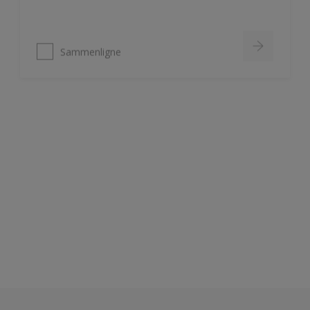
Sammenligne
Nordsjö Ambiance Deep Matt veggmaling
Utsøkt helmatt overflate
Fremhever fargen på veggen på
en vakker måte
HD Colour Technology
Sammenligne