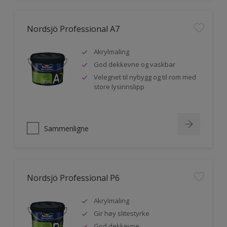
Nordsjö Professional A7
Akrylmaling
God dekkevne og vaskbar
Velegnet til nybygg og til rom med
store lysinnslipp
Sammenligne
Nordsjö Professional P6
Akrylmaling
Gir høy slitestyrke
God dekkevne