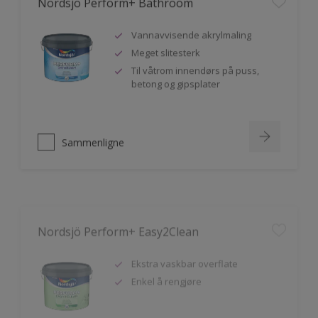
Vannavvisende akrylmaling
Meget slitesterk
Til våtrom innendørs på puss,
betong og gipsplater
Sammenligne
Nordsjö Perform+ Easy2Clean
Ekstra vaskbar overflate
Enkel å rengjøre