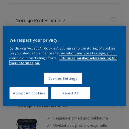
Nordsjö Professional 7
Utmerket dekkevne
We respect your privacy.
Lett å påføre og fordele
Jevnere og finere finish, også i
By clicking “Accept All Cookies”, you agree to the storing of cookies
mørke farger
on your device to enhance site navigation, analyze site usage, and
assist in our marketing efforts.
Informasjonskapselerklæring for
mer informasjon.
Sammenligne
Cookies Settings
Accept All Cookies
Reject All
Nordsjö Professional 20
Veggmaling med god dekkevne
Utviklet av og for profesjonelle