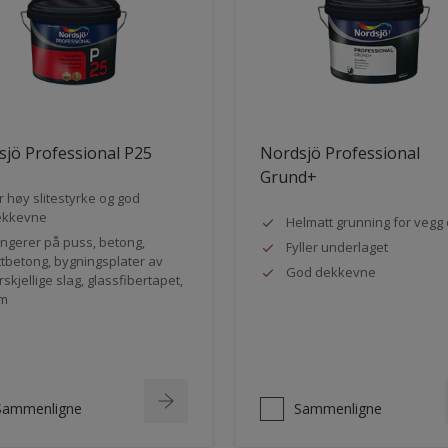
jö Professional P25
Nordsjö Professional
Grund+
r høy slitestyrke og god
ekkevne
Helmatt grunning for vegg 
ngerer på puss, betong,
Fyller underlaget
ttbetong, bygningsplater av
God dekkevne
rskjellige slag, glassfibertapet,
m
Sammenligne
Sammenligne