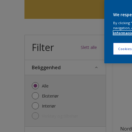
We respe
By clicking
navigation, 
informasj
Filter
33
produk
Slett alle
Cookies
Beliggenhed
Alle
Eksteriør
Interiør
Verktøy og tilbehør
Nords