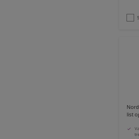
Nords
list 
Va
tr