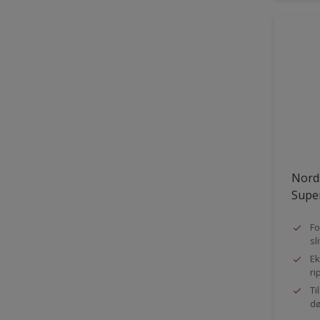
Nord
Super
Fo
sl
Ek
ri
Ti
dø