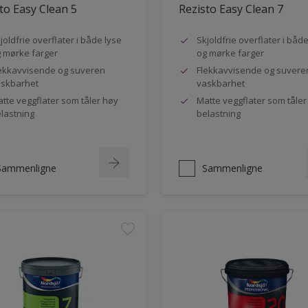
to Easy Clean 5
Rezisto Easy Clean 7
joldfrie overflater i både lyse
Skjoldfrie overflater i båd
 mørke farger
og mørke farger
ekkavvisende og suveren
Flekkavvisende og suvere
skbarhet
vaskbarhet
tte veggflater som tåler høy
Matte veggflater som tåler
lastning
belastning
Sammenligne
Sammenligne