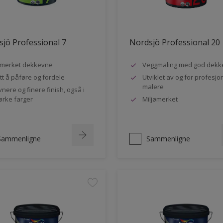
jö Professional 7
Nordsjö Professional 20
merket dekkevne
Veggmaling med god dekk
tt å påføre og fordele
Utviklet av og for profesjo
malere
vnere og finere finish, også i
rke farger
Miljømerket
Sammenligne
Sammenligne