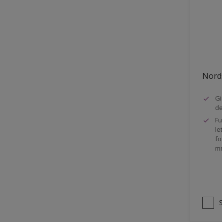
Stål
Tak eksteriør
Tak innendørs
Tapet
Nords
Terrasse
Trapp
Gi
d
Trepanel
Fu
le
Treverk
fo
m
Tømmer eksteriør
Vegg
Vinduer
Vinduskarmer
Ytterdør