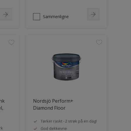
Sammenligne
ank
Nordsjö Perform+
l,
Diamond Floor
Tørker raskt - 2 strøk på en dag!
rk
God dekkevne