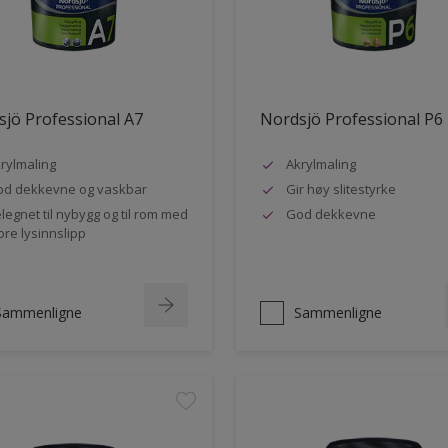
jö Professional A7
Nordsjö Professional P6
rylmaling
Akrylmaling
d dekkevne og vaskbar
Gir høy slitestyrke
legnet til nybygg og til rom med
God dekkevne
ore lysinnslipp
Sammenligne
Sammenligne