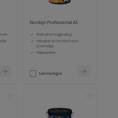
Nordsjö Professional A5
evne
Matt akryl veggmaling
nelle
Velegnet til rom med store
lysinnslipp
Miljømerket
Sammenligne