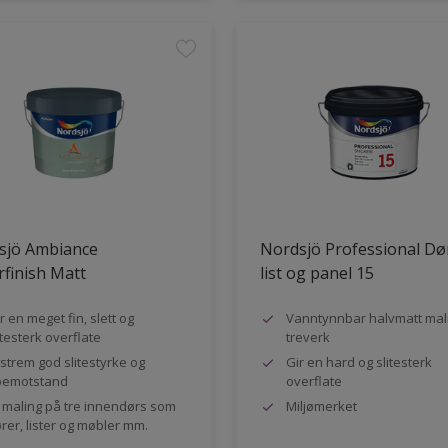
sjö Ambiance
Nordsjö Professional Dø
finish Matt
list og panel 15
r en meget fin, slett og
Vanntynnbar halvmatt mali
itesterk overflate
treverk
strem god slitestyrke og
Gir en hard og slitesterk
pemotstand
overflate
l maling på tre innendørs som
Miljømerket
rer, lister og møbler mm.