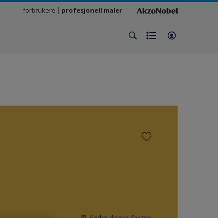
forbrukere
profesjonell maler
Endre denne fargen