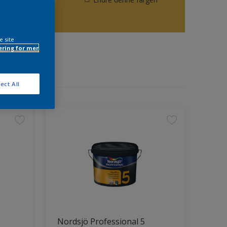
e site
ring for mer
ect All
Nordsjö Professional 5