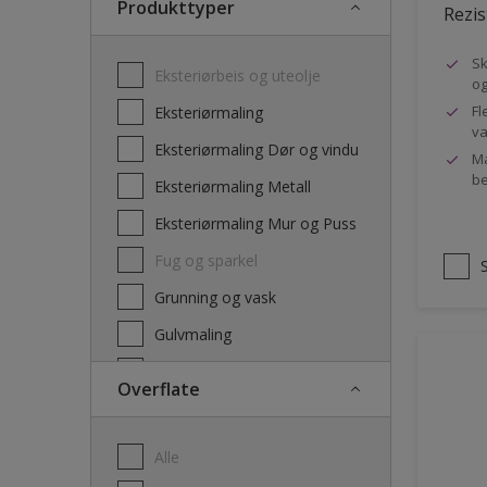
Produkttyper
Rezis
Sk
Eksteriørbeis og uteolje
og
Fl
Eksteriørmaling
va
Eksteriørmaling Dør og vindu
Ma
be
Eksteriørmaling Metall
Eksteriørmaling Mur og Puss
Fug og sparkel
Grunning og vask
Gulvmaling
Interiørbeis og lakk
Overflate
Interiørmaling
Lim
Alle
Maling dør, list og panel