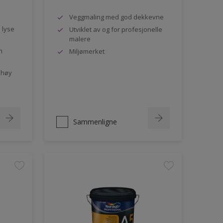
Veggmaling med god dekkevne
e lyse
Utviklet av og for profesjonelle
malere
n
Miljømerket
 høy
Sammenligne