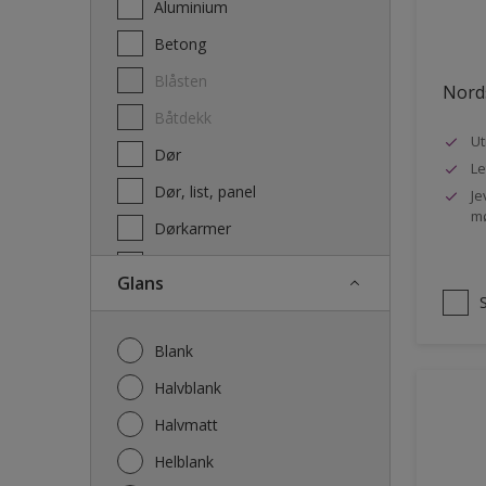
Aluminium
Terrassebeis og uteoljer
Betong
Blåsten
Nords
Båtdekk
Ut
Dør
Le
Dør, list, panel
Je
mø
Dørkarmer
Fasade
Glans
Fasade mur og Puss
Fliser
Blank
Galvanisert stål
Halvblank
Garasje
Halvmatt
Gips
Helblank