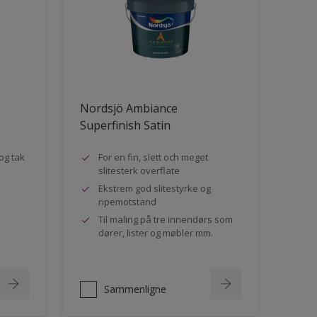
Nordsjö Ambiance
Superfinish Satin
og tak
For en fin, slett och meget
slitesterk overflate
Ekstrem god slitestyrke og
ripemotstand
Til maling på tre innendørs som
dører, lister og møbler mm.
Sammenligne