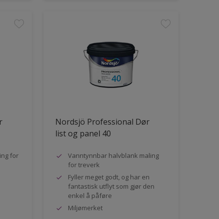
r
Nordsjö Professional Dør
list og panel 40
ng for
Vanntynnbar halvblank maling
for treverk
Fyller meget godt, og har en
fantastisk utflyt som gjør den
enkel å påføre
Miljømerket