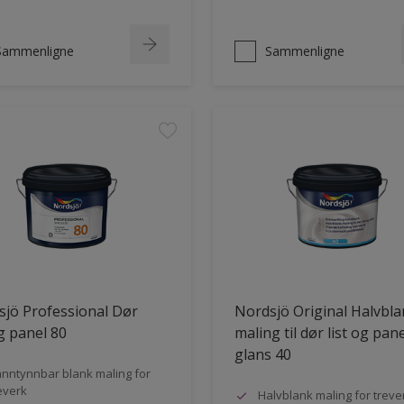
Sammenligne
Sammenligne
jö Professional Dør
Nordsjö Original Halvbl
og panel 80
maling til dør list og pane
glans 40
nntynnbar blank maling for
everk
Halvblank maling for treve