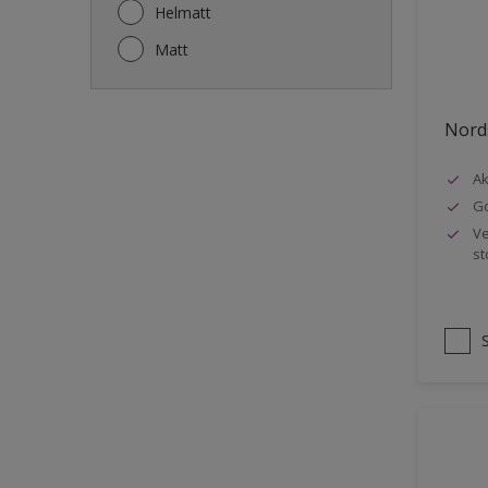
Gjerde
Helmatt
Gulv
Matt
Gulvlist
Hagemøbler
Nords
Ikke-jernholdige metaller
Ak
Listverk
Go
Metall
Ve
st
Møbler
Panelvegg og tak interiør
Rekkverk
Sement
Skap og tremøbler
Småmøbler og hyller
Stukk