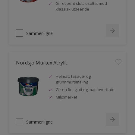
Gir et pent sluttresultat med
klassisk utseende
Sammenligne
Nordsjö Murtex Acrylic
Helmatt fasade- og
grunnmursmaling
Gir en fin, glatt og matt overflate
Miljømerket
Sammenligne