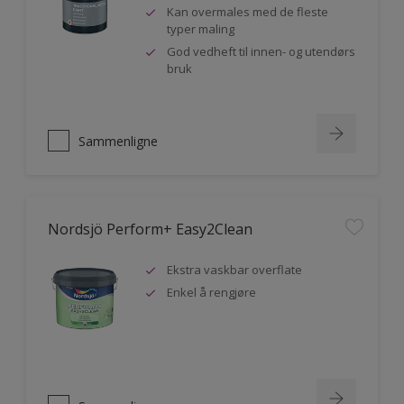
Kan overmales med de fleste
typer maling
God vedheft til innen- og utendørs
bruk
Sammenligne
Nordsjö Perform+ Easy2Clean
Ekstra vaskbar overflate
Enkel å rengjøre