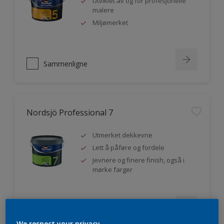
Utviklet av og for profesjonelle
malere
Miljømerket
Sammenligne
Nordsjö Professional 7
Utmerket dekkevne
Lett å påføre og fordele
Jevnere og finere finish, også i
mørke farger
Sammenligne
We respect your privacy.