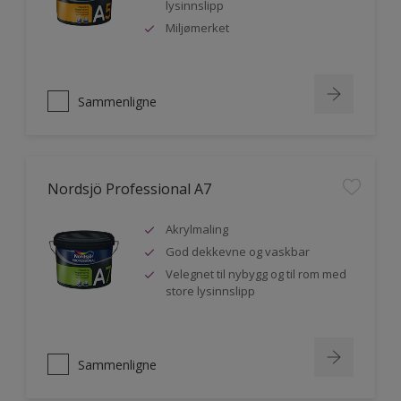
lysinnslipp
Miljømerket
Sammenligne
Nordsjö Professional A7
Akrylmaling
God dekkevne og vaskbar
Velegnet til nybygg og til rom med
store lysinnslipp
Sammenligne