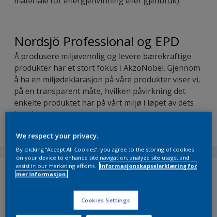
materiale for energjenvinning eller gjenbruk).
Nordsjö Professional og EPD
Å produsere miljøvennlig og levere bærekraftige
produkter har et stort fokus i AkzoNobel. Gjennom
å ha en miljødeklarasjon på våre produkter viser vi,
på en transparent måte, hvilken påvirkning det
enkelte produktet har på vårt miljø i løpet av dets
levetid.
We respect your privacy.
By clicking “Accept All Cookies”, you agree to the storing of cookies
on your device to enhance site navigation, analyze site usage, and
assist in our marketing efforts.
Informasjonskapselerklæring for
Produkter som er dokumentert
mer informasjon.
Cookies Settings
Nordsjö Professional
Mediumsparkel/LS104