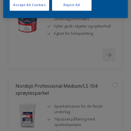
Accept All Cookies
Reject All
Medium sparkel for de fleste
underlag innendørs
Fyller godt i skjøter og spikerhull
Egnet for helsparkling
Nordsjö Professional Medium/LS 104
sprøytesparkel
Sparkelmasse for de fleste
underlag
Tilpasset påføring med
sparkelsprøyte