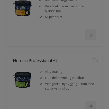
Velegnet til rom med store
lysinnslipp
Miljømerket
Nordsjö Professional A7
Akrylmaling
God dekkevne og vaskbar
Velegnet til nybygg og til rom med
store lysinnslipp