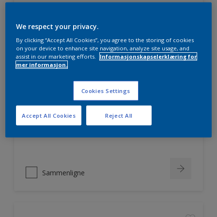
We respect your privacy.
Sammenligne
By clicking “Accept All Cookies”, you agree to the storing of cookies
on your device to enhance site navigation, analyze site usage, and
assist in our marketing efforts.
Informasjonskapselerklæring for
mer informasjon.
Nordsjö Professional Xtreme 1
Cookies Settings
Refleksfri takmaling med ekstra
god dekkevne
Accept All Cookies
Reject All
Godt egnet til nyproduksjon
Gode flekkegenskaper
Sammenligne