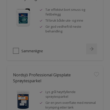
Tar effektivt bort smuss og
fettbelegg
Til bruk både ute- og inne
Gir god vedheft til neste
behandling
Sammenligne
Nordsjö Professional Gipsplate
Sprøytesparkel
Lys grå høytfyllende
sprøytesparkel
Gir en jevn overflate med minimal
krymping etter tørk