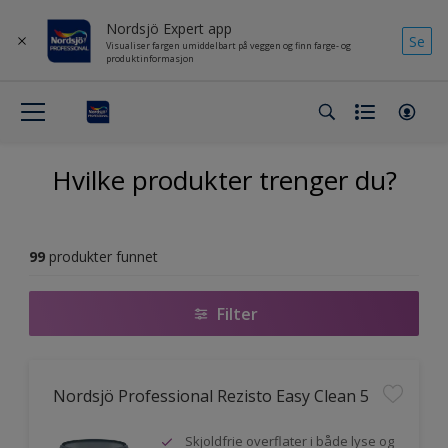
Nordsjö Expert app
Se
Visualiser fargen umiddelbart på veggen og finn farge- og
produktinformasjon
Hvilke produkter trenger du?
99
produkter funnet
Filter
Nordsjö Professional Rezisto Easy Clean 5
Skjoldfrie overflater i både lyse og