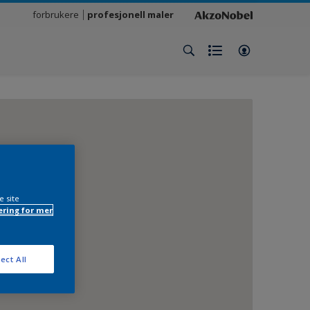
forbrukere
profesjonell maler
e site
ring for mer
ect All