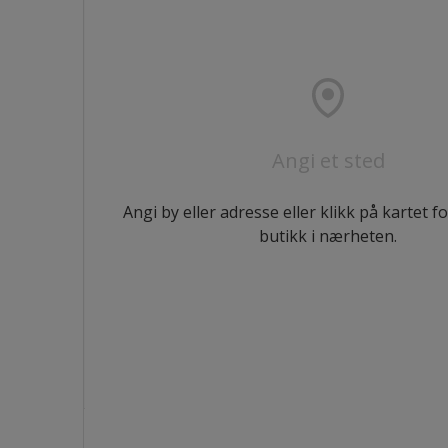
Angi et sted
Angi by eller adresse eller klikk på kartet f
butikk i nærheten.
ultat