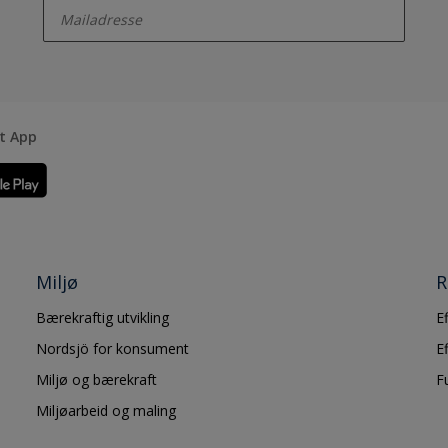
rt App
Miljø
R
Bærekraftig utvikling
E
Nordsjö for konsument
E
Miljø og bærekraft
F
Miljøarbeid og maling