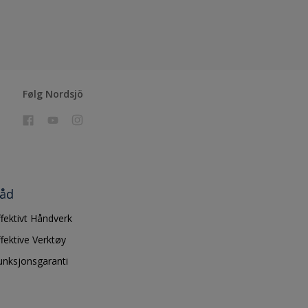
Følg Nordsjö
åd
ffektivt Håndverk
ffektive Verktøy
unksjonsgaranti