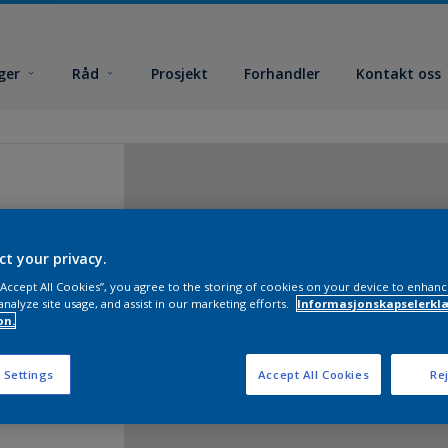
ger
Råd
Prosjekt
Forhandler
Kontakt oss
ct your privacy.
 “Accept All Cookies”, you agree to the storing of cookies on your device to enhanc
analyze site usage, and assist in our marketing efforts.
Informasjonskapselerklæ
on.
 Settings
Accept All Cookies
Rej