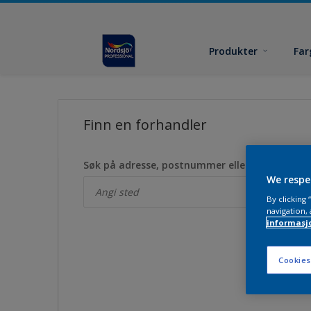
Produkter
Far
Finn en forhandler
Søk på adresse, postnummer eller by
*
We respe
By clicking
navigation, 
informasj
Cookies