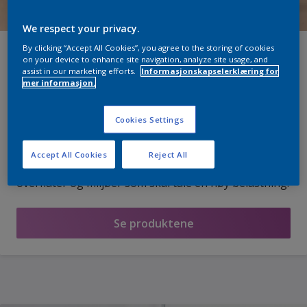
We respect your privacy.
By clicking “Accept All Cookies”, you agree to the storing of cookies
Våre mest slitesterke akryl
on your device to enhance site navigation, analyze site usage, and
veggmalinger noensinne
assist in our marketing efforts.
Informasjonskapselerklæring for
mer informasjon.
Kåret som ”Best-i-test” i test tar vi både Nordsjö
Cookies Settings
Professional Rezisto 5 og 7 som vår nye
miljømerkede, vanntynnbare veggmalinger til et
Accept All Cookies
Reject All
ekstra nivå av Stain Resistance-formulering for
overflater og miljøer som skal tåle en høy belastning.
Se produktene