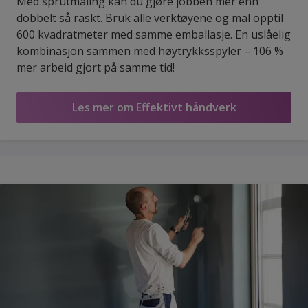
Med sprutmaling kan du gjøre jobben mer enn
dobbelt så raskt. Bruk alle verktøyene og mal opptil
600 kvadratmeter med samme emballasje. En uslåelig
kombinasjon sammen med høytrykksspyler – 106 %
mer arbeid gjort på samme tid!
Les mer om Effektivt håndverk