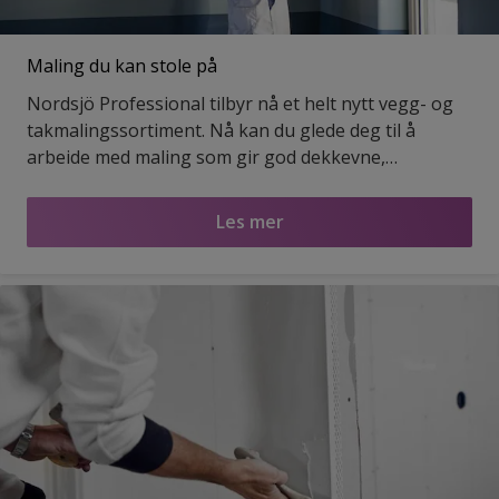
Maling du kan stole på
Nordsjö Professional tilbyr nå et helt nytt vegg- og
takmalingssortiment. Nå kan du glede deg til å
arbeide med maling som gir god dekkevne,
fargebestandighet og perfekt sluttresultat.
Produktene våre oppfyller kravene til alle slags
Les mer
overflater og bruksområder. Velg mellom P-serien,
A-serien og Grunn-serien.