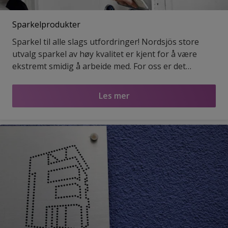
Sparkelprodukter
Sparkel til alle slags utfordringer! Nordsjös store
utvalg sparkel av høy kvalitet er kjent for å være
ekstremt smidig å arbeide med. For oss er det
selvsagt å satse på en bærekraftig produktutvikling,
og i år kan mesteparten av våre sparkeltyper skryte
Les mer
av å være Svanemerket.