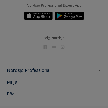
Nordsjö Professional Expert App
Følg Nordsjö
Nordsjö Professional
Kontakt oss
Miljø
En nyanse bedre
Bærekraftig utvikling
Råd
Prosjekt
Nordsjö for konsument
Digitale verktøy
Effektivt Håndverk
Miljø og bærekraft