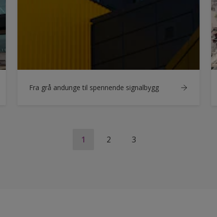
Fra grå andunge til spennende signalbygg
1
2
3