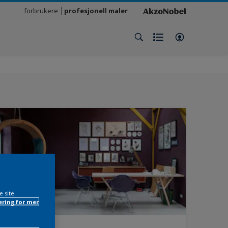
forbrukere
profesjonell maler
e site
ring for mer