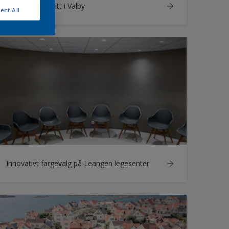
Forbud mot hvitt i Valby
ect All
Innovativt fargevalg på Leangen legesenter