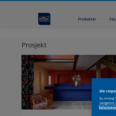
Produkter
Far
Prosjekt
We respe
By clicking
navigation, 
informasj