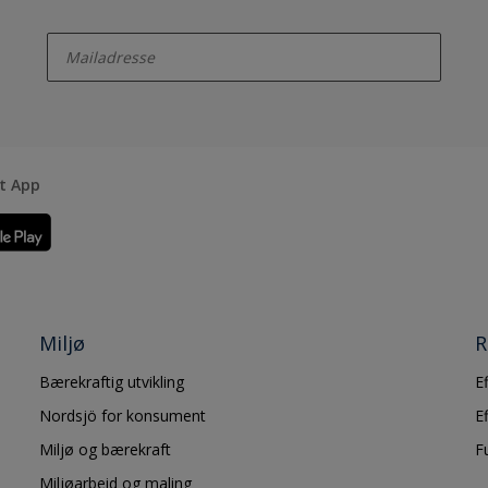
enter-your-email
rt App
Miljø
R
Bærekraftig utvikling
E
Nordsjö for konsument
E
Miljø og bærekraft
F
Miljøarbeid og maling