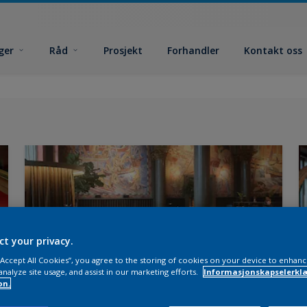
ger
Råd
Prosjekt
Forhandler
Kontakt oss
ct your privacy.
 “Accept All Cookies”, you agree to the storing of cookies on your device to enhanc
analyze site usage, and assist in our marketing efforts.
Informasjonskapselerklæ
on.