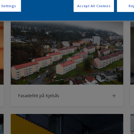
Bergen Børs
 Settings
Accept All Cookies
Rej
Fasadefint på Kjelsås