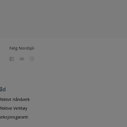
Følg Nordsjö
åd
ffektivt Håndverk
ffektive Verktøy
unksjonsgaranti