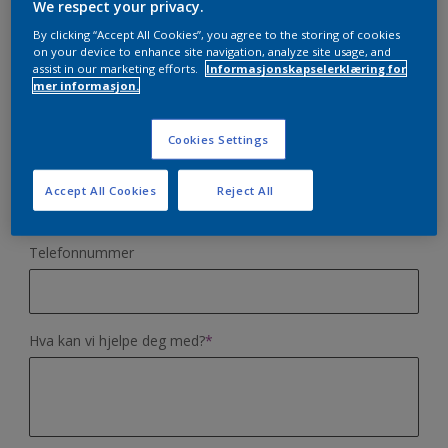
We respect your privacy.
Ms.
Demo - Opplys i hvilken distrikt du ønsker demo
By clicking “Accept All Cookies”, you agree to the storing of cookies
Mrs.
on your device to enhance site navigation, analyze site usage, and
assist in our marketing efforts.
Informasjonskapselerklæring for
Annet
Etternavn
*
mer informasjon.
Cookies Settings
E-post
*
Accept All Cookies
Reject All
Telefonnummer
Hva kan vi hjelpe deg med?
*