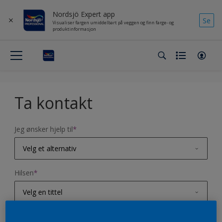
Nordsjö Expert app
Se
Visualiser fargen umiddelbart på veggen og finn farge- og
produktinformasjon
Ta kontakt
Jeg ønsker hjelp til
*
Velg et alternativ
Fargehjelp
Hilsen
*
Produktspørsmål
Velg en tittel
Tilbakemelding på nettside
Mr.
Fornavn
*
Utendørs maling