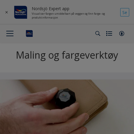
Nordsjö Expert app
Se
Visualiser fargen umiddelbart på veggen og finn farge- og
produktinformasjon
Maling og fargeverktøy