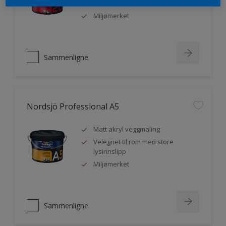
malere
Miljømerket
Sammenligne
Nordsjö Professional A5
Matt akryl veggmaling
Velegnet til rom med store
lysinnslipp
Miljømerket
Sammenligne