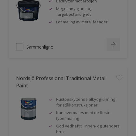
Beskytter mot erosjon
Meget høy glans-og
fargebestandighet
For maling av metallfasader
Sammenligne
Nordsjö Professional Traditional Metal
Paint
Rustbeskyttende alkydgrunning
for stålkonstruksjoner
Kan overmales med de fleste
typer maling
God vedheft til innen- og utendørs
bruk