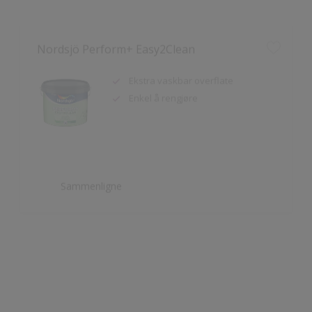
Nordsjö Perform+ Easy2Clean
Ekstra vaskbar overflate
Enkel å rengjøre
Sammenligne
Nordsjö Ambiance Deep Matt veggmaling
Utsøkt helmatt overflate
Fremhever fargen på veggen på
en vakker måte
HD Colour Technology