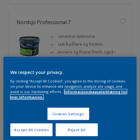
Nordsjö Professional 7
Utmerket dekkevne
Lett å påføre og fordele
Jevnere og finere finish, også i
mørke farger
We respect your privacy.
By clicking “Accept All Cookies”, you agree to the storing of cookies
Sammenligne
on your device to enhance site navigation, analyze site usage, and
assist in our marketing efforts.
Informasjonskapselerklæring for
mer informasjon.
Nordsjö Professional 20
Cookies Settings
Veggmaling med god dekkevne
Accept All Cookies
Reject All
Utviklet av og for profesjonelle