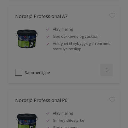
Nordsjö Professional A7
Akrylmaling
God dekkevne og vaskbar
Velegnet til nybygg og til rom med
store lysinnslipp
Sammenligne
Nordsjö Professional P6
Akrylmaling
Gir høy slitestyrke
God dekkevne