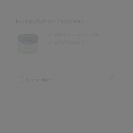
Nordsjö Perform+ Easy2Clean
Ekstra vaskbar overflate
Enkel å rengjøre
Sammenligne
Nordsjö Ambiance Deep Matt veggmaling
Utsøkt helmatt overflate
Fremhever fargen på veggen på
en vakker måte
HD Colour Technology