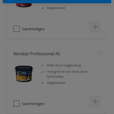
malere
Miljømerket
Sammenligne
Nordsjö Professional A5
Matt akryl veggmaling
Velegnet til rom med store
lysinnslipp
Miljømerket
Sammenligne