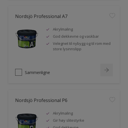
Nordsjö Professional A7
Akrylmaling
God dekkevne og vaskbar
Velegnet til nybygg og til rom med
store lysinnslipp
Sammenligne
Nordsjö Professional P6
Akrylmaling
Gir høy slitestyrke
God dekkevne