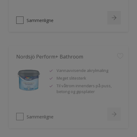
Sammenligne
Nordsjö Perform+ Bathroom
Vannavvisende akrylmaling
Meget slitesterk
Til våtrom innendørs på puss,
betong og gipsplater
Sammenligne