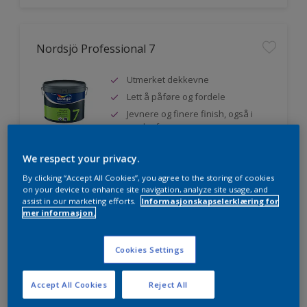
Nordsjö Professional 7
Utmerket dekkevne
Lett å påføre og fordele
Jevnere og finere finish, også i
mørke farger
We respect your privacy.
By clicking “Accept All Cookies”, you agree to the storing of cookies
Sammenligne
on your device to enhance site navigation, analyze site usage, and
assist in our marketing efforts.
Informasjonskapselerklæring for
mer informasjon.
Nordsjö Professional 20
Cookies Settings
Veggmaling med god dekkevne
Accept All Cookies
Reject All
Utviklet av og for profesjonelle