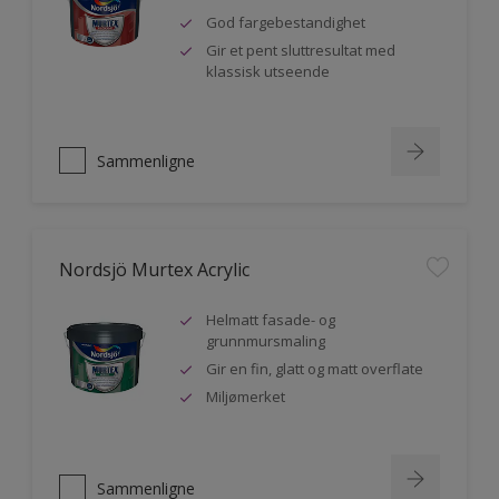
God fargebestandighet
Gir et pent sluttresultat med
klassisk utseende
Sammenligne
Nordsjö Murtex Acrylic
Helmatt fasade- og
grunnmursmaling
Gir en fin, glatt og matt overflate
Miljømerket
Sammenligne