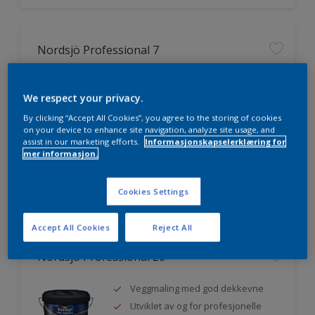
Nordsjö Professional 7
Utmerket dekkevne
We respect your privacy.
Lett å påføre og fordele
Jevnere og finere finish, også i
By clicking “Accept All Cookies”, you agree to the storing of cookies
mørke farger
on your device to enhance site navigation, analyze site usage, and
assist in our marketing efforts.
Informasjonskapselerklæring for
mer informasjon.
Sammenligne
Cookies Settings
Accept All Cookies
Reject All
Nordsjö Professional 20
Veggmaling med god dekkevne
Utviklet av og for profesjonelle