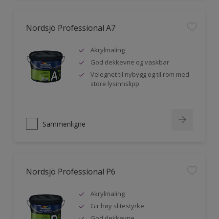
Nordsjö Professional A7
Akrylmaling
God dekkevne og vaskbar
Velegnet til nybygg og til rom med
store lysinnslipp
Sammenligne
Nordsjö Professional P6
Akrylmaling
Gir høy slitestyrke
God dekkevne