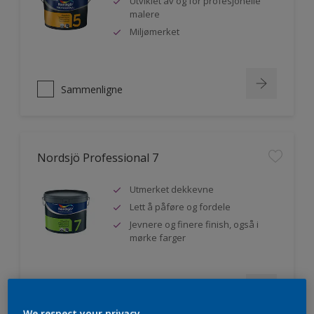
Utviklet av og for profesjonelle
malere
Miljømerket
Sammenligne
Nordsjö Professional 7
Utmerket dekkevne
Lett å påføre og fordele
Jevnere og finere finish, også i
mørke farger
Sammenligne
We respect your privacy.