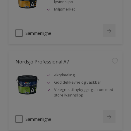
lysinnslipp
Miljømerket
Sammenligne
Nordsjö Professional A7
Akrylmaling
God dekkevne og vaskbar
Velegnet til nybygg og til rom med
store lysinnslipp
Sammenligne