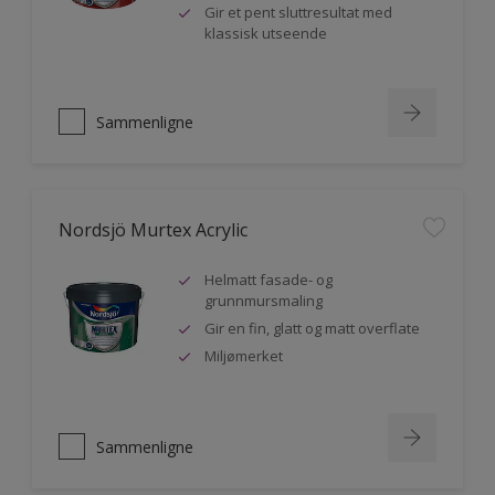
Gir et pent sluttresultat med
klassisk utseende
Sammenligne
Nordsjö Murtex Acrylic
Helmatt fasade- og
grunnmursmaling
Gir en fin, glatt og matt overflate
Miljømerket
Sammenligne