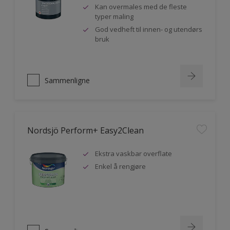
Kan overmales med de fleste
typer maling
God vedheft til innen- og utendørs
bruk
Sammenligne
Nordsjö Perform+ Easy2Clean
Ekstra vaskbar overflate
Enkel å rengjøre