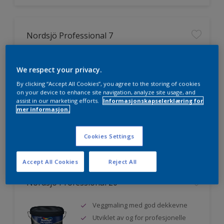
Nordsjö Professional 7
Utmerket dekkevne
We respect your privacy.
Lett å påføre og fordele
Jevnere og finere finish, også i
By clicking “Accept All Cookies”, you agree to the storing of cookies
mørke farger
on your device to enhance site navigation, analyze site usage, and
assist in our marketing efforts.
Informasjonskapselerklæring for
mer informasjon.
Sammenligne
Cookies Settings
Accept All Cookies
Reject All
Nordsjö Professional 20
Veggmaling med god dekkevne
Utviklet av og for profesjonelle