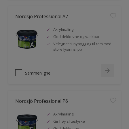
Nordsjö Professional A7
Akrylmaling
God dekkevne og vaskbar
Velegnet til nybygg og til rom med
store lysinnslipp
Sammenligne
Nordsjö Professional P6
Akrylmaling
Gir høy slitestyrke
God dekkevne