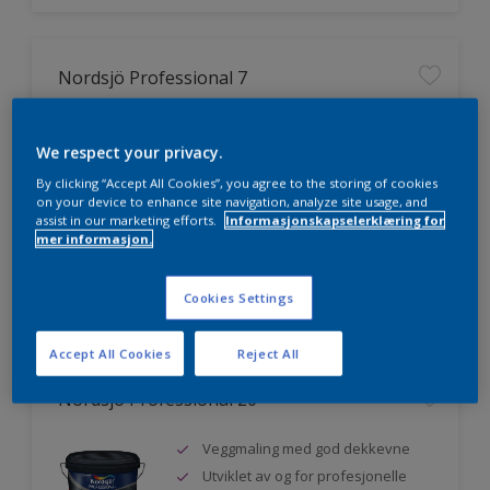
Nordsjö Professional 7
Utmerket dekkevne
We respect your privacy.
Lett å påføre og fordele
Jevnere og finere finish, også i
By clicking “Accept All Cookies”, you agree to the storing of cookies
mørke farger
on your device to enhance site navigation, analyze site usage, and
assist in our marketing efforts.
Informasjonskapselerklæring for
mer informasjon.
Sammenligne
Cookies Settings
Accept All Cookies
Reject All
Nordsjö Professional 20
Veggmaling med god dekkevne
Utviklet av og for profesjonelle