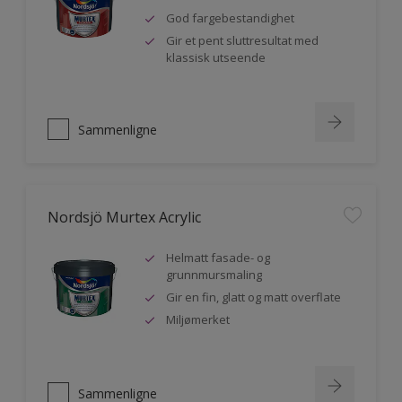
God fargebestandighet
Gir et pent sluttresultat med
klassisk utseende
Sammenligne
Nordsjö Murtex Acrylic
Helmatt fasade- og
grunnmursmaling
Gir en fin, glatt og matt overflate
Miljømerket
Sammenligne