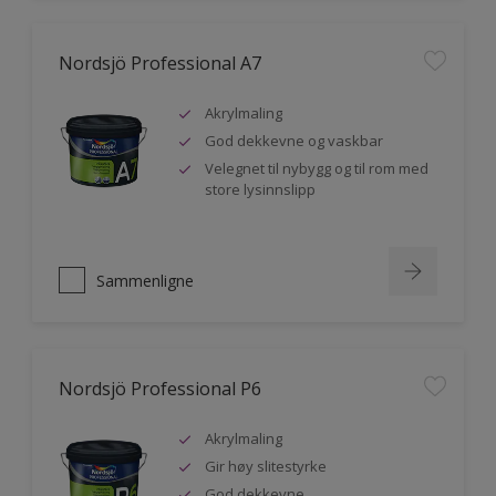
Nordsjö Professional A7
Akrylmaling
God dekkevne og vaskbar
Velegnet til nybygg og til rom med
store lysinnslipp
Sammenligne
Nordsjö Professional P6
Akrylmaling
Gir høy slitestyrke
God dekkevne