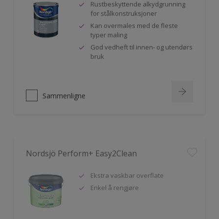
Rustbeskyttende alkydgrunning
for stålkonstruksjoner
Kan overmales med de fleste
typer maling
God vedheft til innen- og utendørs
bruk
Sammenligne
Nordsjö Perform+ Easy2Clean
Ekstra vaskbar overflate
Enkel å rengjøre