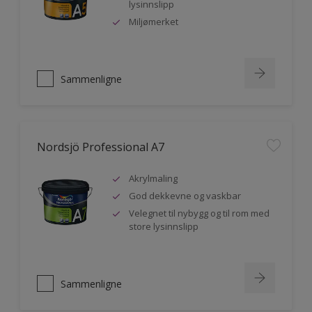
lysinnslipp
Miljømerket
Sammenligne
Nordsjö Professional A7
Akrylmaling
God dekkevne og vaskbar
Velegnet til nybygg og til rom med
store lysinnslipp
Sammenligne