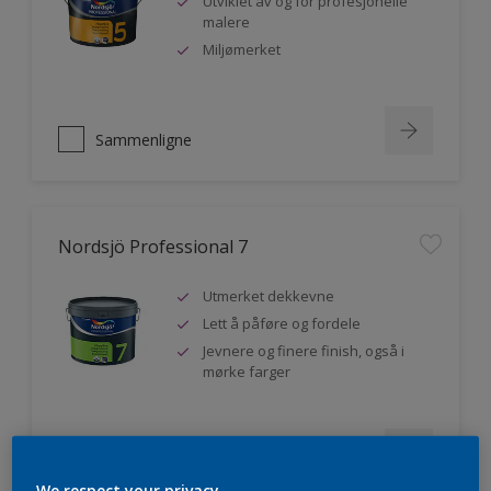
Utviklet av og for profesjonelle
malere
Miljømerket
Sammenligne
Nordsjö Professional 7
Utmerket dekkevne
Lett å påføre og fordele
Jevnere og finere finish, også i
mørke farger
Sammenligne
We respect your privacy.