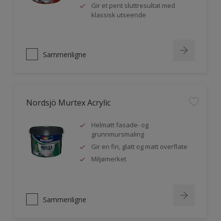
Gir et pent sluttresultat med
klassisk utseende
Sammenligne
Nordsjö Murtex Acrylic
Helmatt fasade- og
grunnmursmaling
Gir en fin, glatt og matt overflate
Miljømerket
Sammenligne