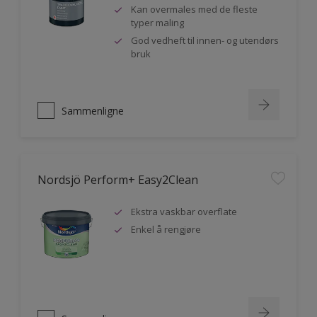
Kan overmales med de fleste
typer maling
God vedheft til innen- og utendørs
bruk
Sammenligne
Nordsjö Perform+ Easy2Clean
Ekstra vaskbar overflate
Enkel å rengjøre