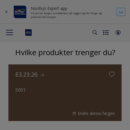
Nordsjö Expert app
Se
Visualiser fargen umiddelbart på veggen og finn farge- og
produktinformasjon
Hvilke produkter trenger du?
E3.23.26
5051
Endre denne fargen