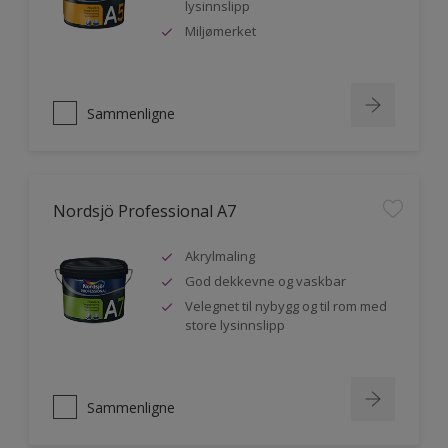
lysinnslipp
Miljømerket
Sammenligne
Nordsjö Professional A7
Akrylmaling
God dekkevne og vaskbar
Velegnet til nybygg og til rom med
store lysinnslipp
Sammenligne