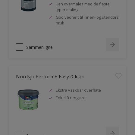
Kan overmales med de fleste
typer maling
God vedheft til innen- og utendørs
bruk
Sammenligne
Nordsjö Perform+ Easy2Clean
Ekstra vaskbar overflate
Enkel å rengjøre