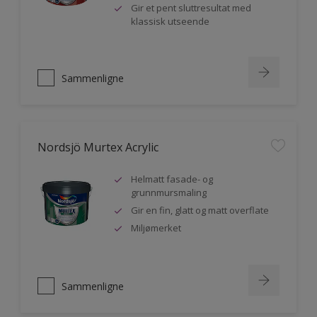
Gir et pent sluttresultat med
klassisk utseende
Sammenligne
Nordsjö Murtex Acrylic
Helmatt fasade- og
grunnmursmaling
Gir en fin, glatt og matt overflate
Miljømerket
Sammenligne