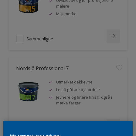
Utviklet av og for profesjonelle
malere
Miljømerket
Sammenligne
Nordsjö Professional 7
Utmerket dekkevne
Lett å påføre og fordele
Jevnere og finere finish, også i
mørke farger
Sammenligne
We respect your privacy.