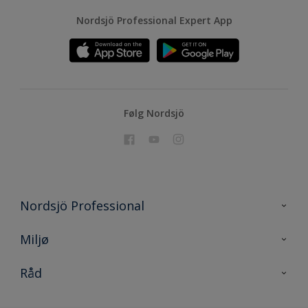
Nordsjö Professional Expert App
Følg Nordsjö
Nordsjö Professional
Kontakt oss
Miljø
En nyanse bedre
Bærekraftig utvikling
Råd
Prosjekt
Nordsjö for konsument
Digitale verktøy
Effektivt Håndverk