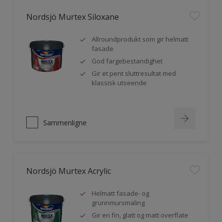
Nordsjö Murtex Siloxane
Allroundprodukt som gir helmatt
fasade
God fargebestandighet
Gir et pent sluttresultat med
klassisk utseende
Sammenligne
Nordsjö Murtex Acrylic
Helmatt fasade- og
grunnmursmaling
Gir en fin, glatt og matt overflate