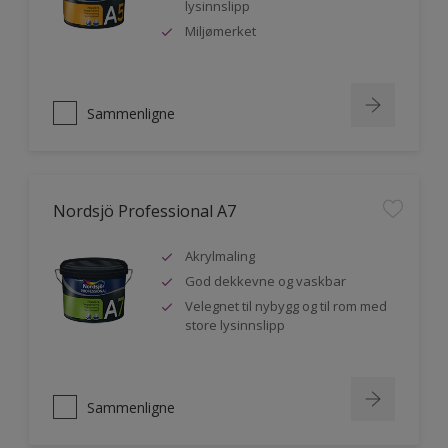
lysinnslipp
Miljømerket
Sammenligne
Nordsjö Professional A7
Akrylmaling
God dekkevne og vaskbar
Velegnet til nybygg og til rom med
store lysinnslipp
Sammenligne