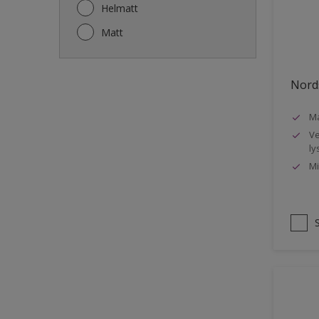
Gjerde
Helmatt
Gulv
Matt
Gulvlist
Hagemøbler
Nords
Ikke-jernholdige metaller
Ma
Listverk
Ve
Metall
ly
Mi
Møbler
Panelvegg og tak interiør
Rekkverk
Sement
Skap og tremøbler
Småmøbler og hyller
Stukk