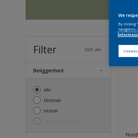
We respe
By clicking
navigation, 
informasj
Filter
36
produk
Slett alle
Cookies
Beliggenhed
Alle
Eksteriør
Interiør
Verktøy og tilbehør
Nords