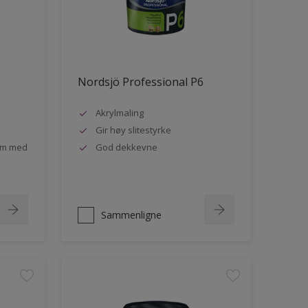
Nordsjö Professional P6
Akrylmaling
Gir høy slitestyrke
rom med
God dekkevne
Sammenligne