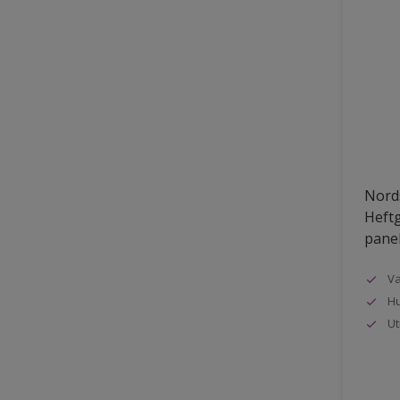
Nords
Heftg
pane
Va
Hu
Ut