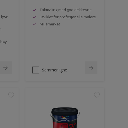
Takmaling med god dekkevne
e lyse
Utviklet for profesjonelle malere
Miljømerket
n
 høy
Sammenligne