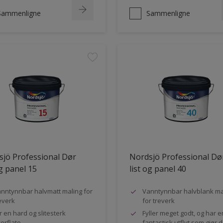
Sammenligne
Sammenligne
jö Professional Dør
Nordsjö Professional Dø
og panel 15
list og panel 40
nntynnbar halvmatt maling for
Vanntynnbar halvblank ma
everk
for treverk
r en hard og slitesterk
Fyller meget godt, og har e
erflate
fantastisk utflyt som gjør 