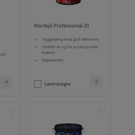
Nordsjö Professional 20
Veggmaling med god dekkevne
Utviklet av og for profesjonelle
malere
så i
Miljømerket
Sammenligne