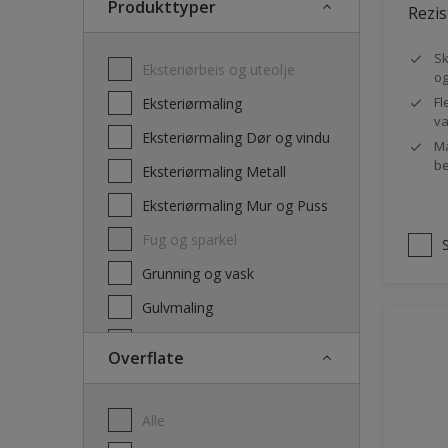
Produkttyper
Rezis
Sk
Eksteriørbeis og uteolje
og
Fl
Eksteriørmaling
va
Eksteriørmaling Dør og vindu
Ma
be
Eksteriørmaling Metall
Eksteriørmaling Mur og Puss
Fug og sparkel
Grunning og vask
Gulvmaling
Interiørbeis og lakk
Overflate
Interiørmaling
Lim
Alle
Maling dør, list og panel