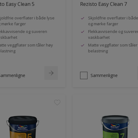
to Easy Clean 5
Rezisto Easy Clean 7
joldfrie overflater i både lyse
Skjoldfrie overflater i båd
 mørke farger
og mørke farger
ekkavvisende og suveren
Flekkavvisende og suvere
skbarhet
vaskbarhet
tte veggflater som tåler høy
Matte veggflater som tåler
lastning
belastning
Sammenligne
Sammenligne