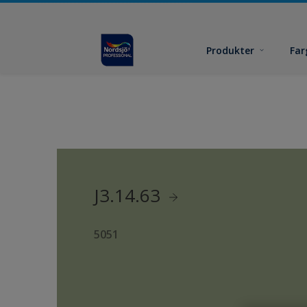
Produkter
Far
J3.14.63
5051