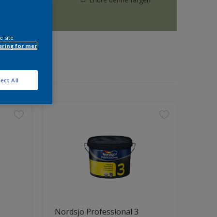
e site
ring for mer
ect All
Nordsjö Professional 3