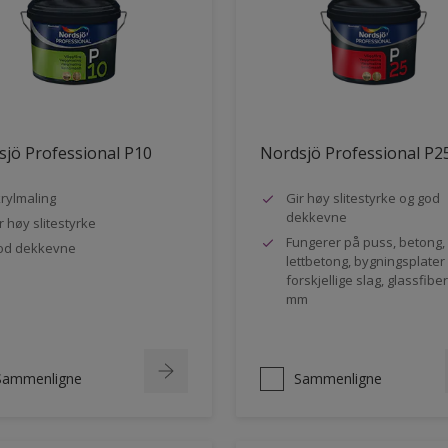
jö Professional P10
Nordsjö Professional P2
rylmaling
Gir høy slitestyrke og god
dekkevne
r høy slitestyrke
Fungerer på puss, betong,
od dekkevne
lettbetong, bygningsplater
forskjellige slag, glassfibe
mm
Sammenligne
Sammenligne