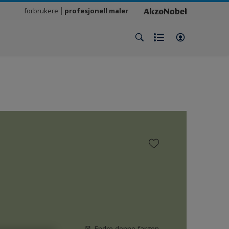
forbrukere
profesjonell maler
Endre denne fargen