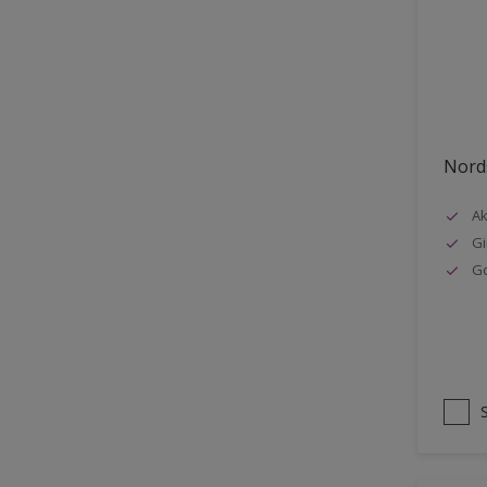
Stål
Tak eksteriør
Tak innendørs
Tapet
Nords
Terrasse
Trapp
Ak
Gi
Trepanel
G
Treverk
Tømmer eksteriør
Vegg
Vinduer
Vinduskarmer
Ytterdør