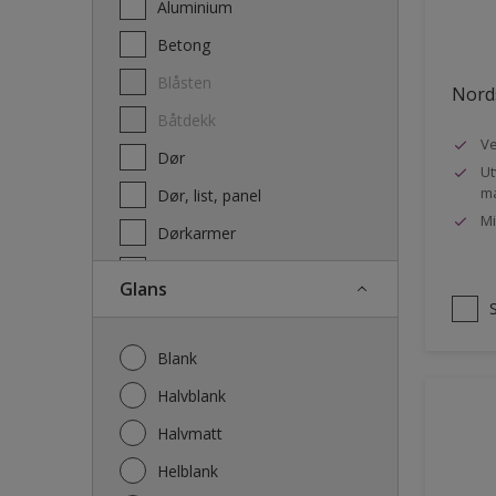
Aluminium
Terrassebeis og uteoljer
Betong
Blåsten
Nords
Båtdekk
Ve
Dør
Ut
ma
Dør, list, panel
Mi
Dørkarmer
Fasade
Glans
Fasade mur og Puss
Fliser
Blank
Galvanisert stål
Halvblank
Garasje
Halvmatt
Gips
Helblank