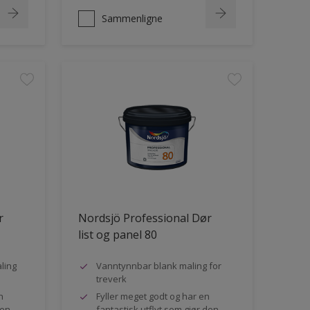
Sammenligne
r
Nordsjö Professional Dør
list og panel 80
ling
Vanntynnbar blank maling for
treverk
n
Fyller meget godt og har en
den
fantastisk utflyt som gjør den