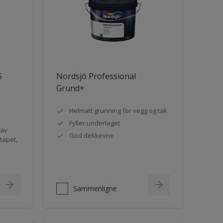
5
Nordsjö Professional
Grund+
Helmatt grunning for vegg og tak
Fyller underlaget
 av
God dekkevne
rtapet,
Sammenligne