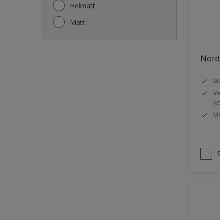
Gjerde
Helmatt
Gulv
Matt
Gulvlist
Hagemøbler
Nords
Ikke-jernholdige metaller
Ma
Listverk
Ve
Metall
ly
Mi
Møbler
Panelvegg og tak interiør
Rekkverk
Sement
Skap og tremøbler
Småmøbler og hyller
Stukk