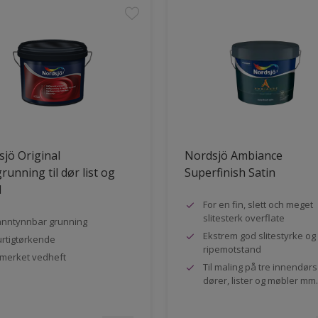
jö Original
Nordsjö Ambiance
running til dør list og
Superfinish Satin
l
For en fin, slett och meget
slitesterk overflate
nntynnbar grunning
Ekstrem god slitestyrke og
rtigtørkende
ripemotstand
merket vedheft
Til maling på tre innendør
dører, lister og møbler mm.