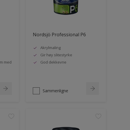
Nordsjö Professional P6
Akrylmaling
Gir høy slitestyrke
rom med
God dekkevne
Sammenligne