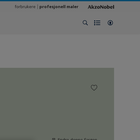
forbrukere
profesjonell maler
Endre denne fargen