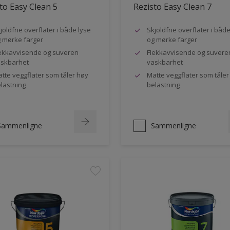
to Easy Clean 5
Rezisto Easy Clean 7
joldfrie overflater i både lyse
Skjoldfrie overflater i båd
 mørke farger
og mørke farger
ekkavvisende og suveren
Flekkavvisende og suvere
skbarhet
vaskbarhet
tte veggflater som tåler høy
Matte veggflater som tåler
lastning
belastning
Sammenligne
Sammenligne