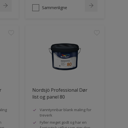
Sammenligne
r
Nordsjö Professional Dør
list og panel 80
ling
Vanntynnbar blank maling for
treverk
n
Fyller meget godt og har en
den
fantastisk utflyt som gjør den