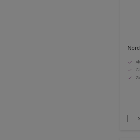
Stål
Tak eksteriør
Tak innendørs
Tapet
Nords
Terrasse
Trapp
Ak
Gi
Trepanel
G
Treverk
Tømmer eksteriør
Vegg
Vinduer
Vinduskarmer
Ytterdør