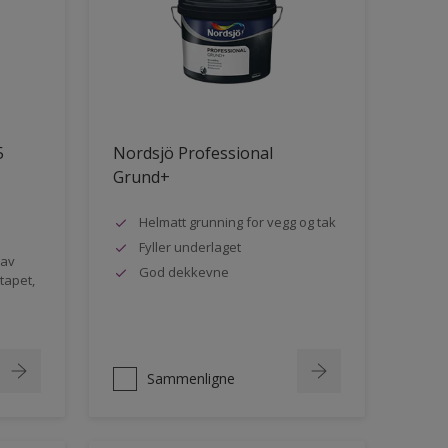
5
Nordsjö Professional
Grund+
Helmatt grunning for vegg og tak
Fyller underlaget
 av
God dekkevne
rtapet,
Sammenligne