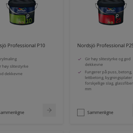
jö Professional P10
Nordsjö Professional P2
rylmaling
Gir høy slitestyrke og god
dekkevne
r høy slitestyrke
Fungerer på puss, betong,
od dekkevne
lettbetong, bygningsplater
forskjellige slag, glassfibe
mm
Sammenligne
Sammenligne