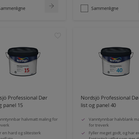
Sammenligne
Sammenligne
jö Professional Dør
Nordsjö Professional Dø
og panel 15
list og panel 40
nntynnbar halvmatt maling for
Vanntynnbar halvblank ma
everk
for treverk
r en hard og slitesterk
Fyller meget godt, og har e
erflate
fantastisk utflyt som gjør 