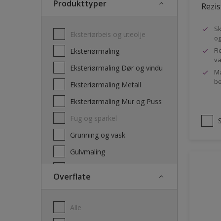
Produkttyper
Rezis
Sk
Eksteriørbeis og uteolje
og
Fl
Eksteriørmaling
va
Eksteriørmaling Dør og vindu
Ma
be
Eksteriørmaling Metall
Eksteriørmaling Mur og Puss
Fug og sparkel
Grunning og vask
Gulvmaling
Interiørbeis og lakk
Overflate
Interiørmaling
Lim
Alle
Maling dør, list og panel