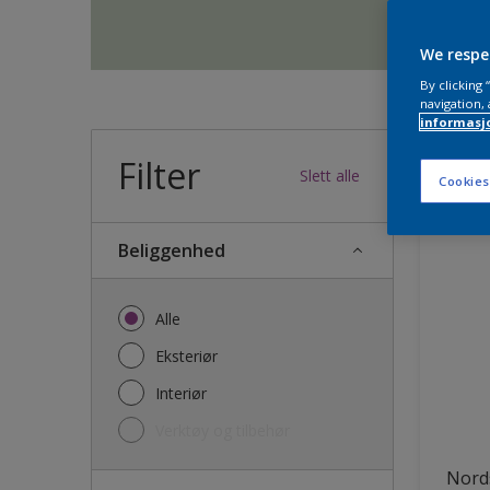
We respe
By clicking
navigation, 
informasj
Filter
36
produk
Slett alle
Cookies
Beliggenhed
Alle
Eksteriør
Interiør
Verktøy og tilbehør
Nords