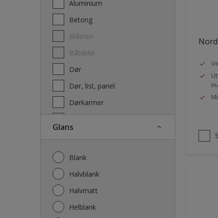
Aluminium
Terrassebeis og uteoljer
Betong
Blåsten
Nords
Båtdekk
Ve
Dør
Ut
ma
Dør, list, panel
Mi
Dørkarmer
Fasade
Glans
Fasade mur og Puss
Fliser
Blank
Galvanisert stål
Halvblank
Garasje
Halvmatt
Gips
Helblank