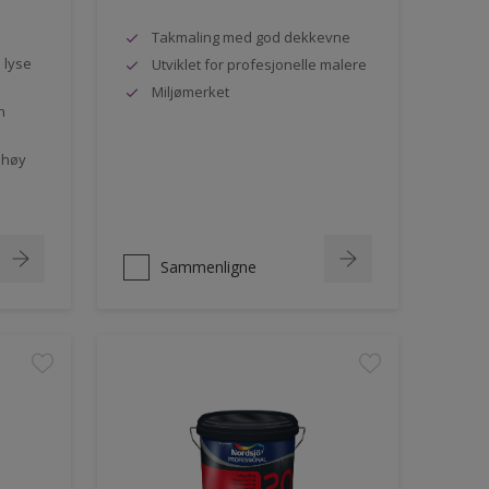
Takmaling med god dekkevne
e lyse
Utviklet for profesjonelle malere
Miljømerket
n
 høy
Sammenligne