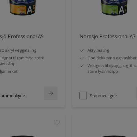
jö Professional A5
Nordsjö Professional A7
tt akryl veggmaling
Akrylmaling
legnet til rom med store
God dekkevne og vaskbar
sinnslipp
Velegnet til nybygg og til 
ljømerket
store lysinnslipp
Sammenligne
Sammenligne