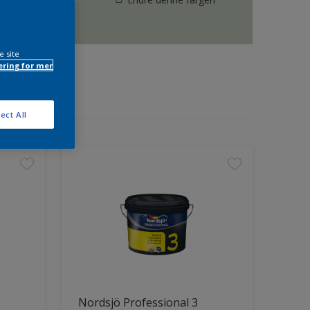
e site
ring for mer
ect All
Nordsjö Professional 3