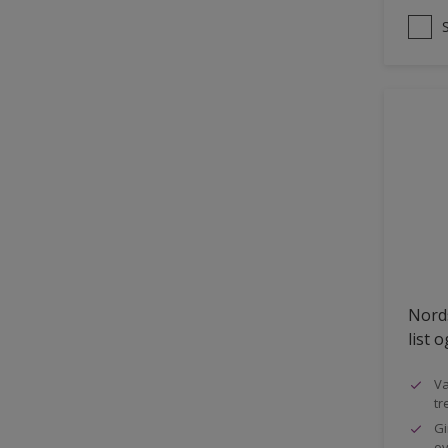
Nords
list 
Va
tr
Gi
ov