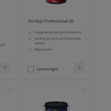
Nordsjö Professional 20
Veggmaling med god dekkevne
Utviklet av og for profesjonelle
malere
så i
Miljømerket
Sammenligne