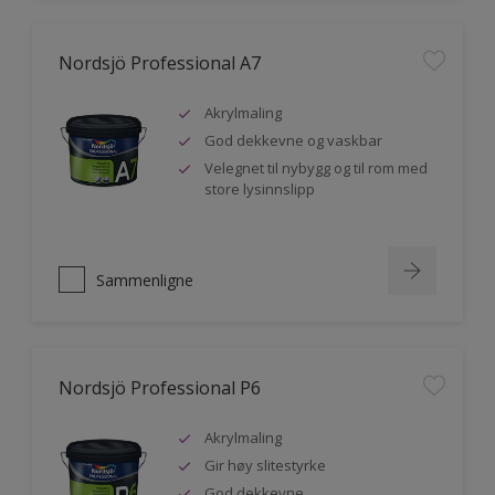
Nordsjö Professional A7
Akrylmaling
God dekkevne og vaskbar
Velegnet til nybygg og til rom med
store lysinnslipp
Sammenligne
Nordsjö Professional P6
Akrylmaling
Gir høy slitestyrke
God dekkevne