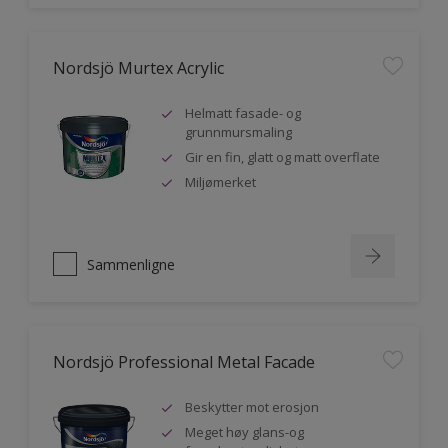
Nordsjö Murtex Acrylic
Helmatt fasade- og
grunnmursmaling
Gir en fin, glatt og matt overflate
Miljømerket
Sammenligne
Nordsjö Professional Metal Facade
Beskytter mot erosjon
Meget høy glans-og