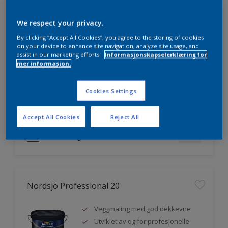
We respect your privacy.
Nordsjö Professional 7
By clicking “Accept All Cookies”, you agree to the storing of cookies
on your device to enhance site navigation, analyze site usage, and
assist in our marketing efforts.
Informasjonskapselerklæring for
Utmerket dekkevne
mer informasjon.
Lett å påføre og fordele
Jevnere og finere finish, også i
Cookies Settings
mørke farger
Accept All Cookies
Reject All
Sammenligne
Nordsjö Professional 20
Veggmaling med god dekkevne
Utviklet av og for profesjonelle