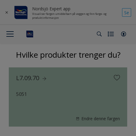
Nordsjö Expert app
Se
Visualiser fargen umiddelbart på veggen og finn farge- og
produktinformasjon
Hvilke produkter trenger du?
L7.09.70
5051
Endre denne fargen