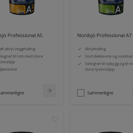
jö Professional A5
Nordsjö Professional A7
tt akryl veggmaling
Akrylmaling
legnet til rom med store
God dekkevne og vaskbar
sinnslipp
Velegnet til nybygg og til 
ljømerket
store lysinnslipp
Sammenligne
Sammenligne