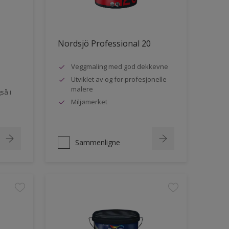
Nordsjö Professional 20
Veggmaling med god dekkevne
Utviklet av og for profesjonelle
malere
så i
Miljømerket
Sammenligne