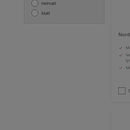
Gjerde
Helmatt
Gulv
Matt
Gulvlist
Hagemøbler
Nords
Ikke-jernholdige metaller
Ma
Listverk
Ve
Metall
ly
Mi
Møbler
Panelvegg og tak interiør
Rekkverk
Sement
Skap og tremøbler
Småmøbler og hyller
Stukk