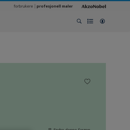
forbrukere
profesjonell maler
Endre denne fargen