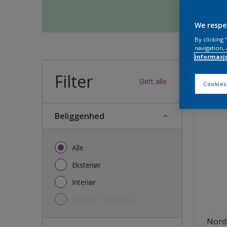
We respe
By clicking
navigation, 
informasj
Filter
34
produk
Slett alle
Cookies
Beliggenhed
Alle
Eksteriør
Interiør
Verktøy og tilbehør
Nords