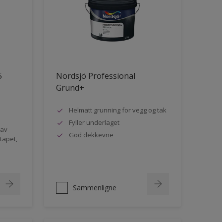
5
Nordsjö Professional
Grund+
Helmatt grunning for vegg og tak
Fyller underlaget
 av
God dekkevne
rtapet,
Sammenligne