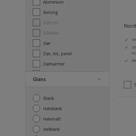
Aluminium
Terrassebeis og uteoljer
Betong
Blåsten
Nords
Båtdekk
Ve
Dør
Ut
ma
Dør, list, panel
Mi
Dørkarmer
Fasade
Glans
Fasade mur og Puss
Fliser
Blank
Galvanisert stål
Halvblank
Garasje
Halvmatt
Gips
Helblank