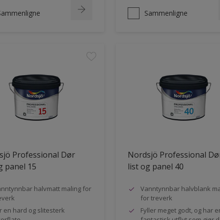
Sammenligne
Sammenligne
jö Professional Dør
Nordsjö Professional Dø
og panel 15
list og panel 40
nntynnbar halvmatt maling for
Vanntynnbar halvblank ma
everk
for treverk
r en hard og slitesterk
Fyller meget godt, og har e
erflate
fantastisk utflyt som gjør 