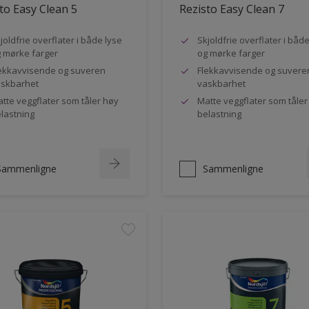
to Easy Clean 5
Rezisto Easy Clean 7
joldfrie overflater i både lyse
Skjoldfrie overflater i båd
 mørke farger
og mørke farger
ekkavvisende og suveren
Flekkavvisende og suvere
skbarhet
vaskbarhet
tte veggflater som tåler høy
Matte veggflater som tåler
lastning
belastning
Sammenligne
Sammenligne