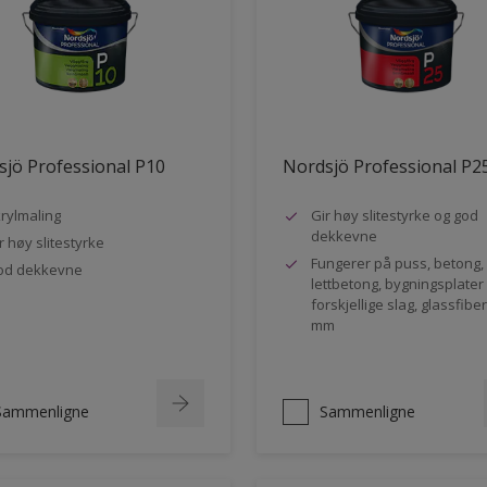
jö Professional P10
Nordsjö Professional P2
rylmaling
Gir høy slitestyrke og god
dekkevne
r høy slitestyrke
Fungerer på puss, betong,
od dekkevne
lettbetong, bygningsplater
forskjellige slag, glassfibe
mm
Sammenligne
Sammenligne