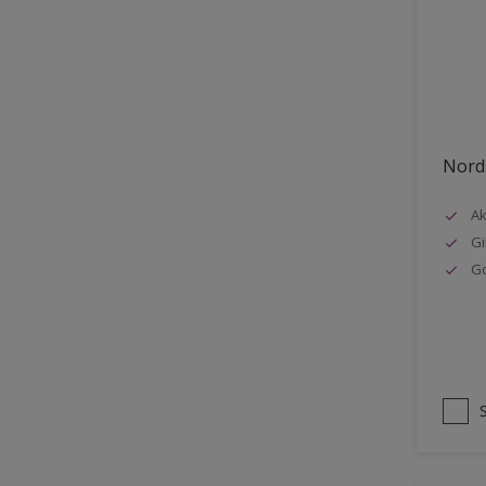
Stål
Tak eksteriør
Tak innendørs
Tapet
Nords
Terrasse
Trapp
Ak
Gi
Trepanel
G
Treverk
Tømmer eksteriør
Vegg
Vinduer
Vinduskarmer
Ytterdør