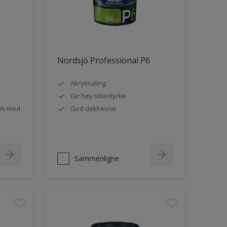
Nordsjö Professional P6
Akrylmaling
Gir høy slitestyrke
rom med
God dekkevne
Sammenligne