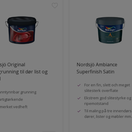
jö Original
Nordsjö Ambiance
running til dør list og
Superfinish Satin
l
For en fin, slett och meget
slitesterk overflate
nntynnbar grunning
Ekstrem god slitestyrke og
rtigtørkende
ripemotstand
merket vedheft
Til maling på tre innendør
dører, lister og møbler mm.