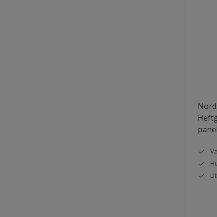
Nords
Heftg
pane
Va
Hu
Ut