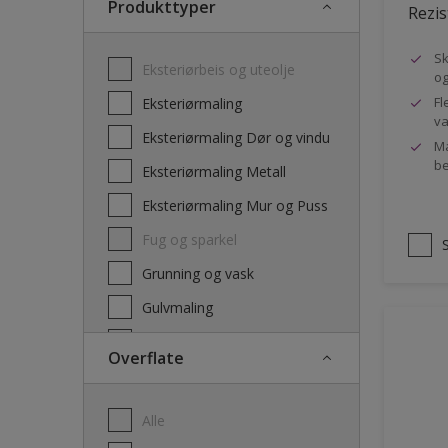
Produkttyper
Rezis
Sk
Eksteriørbeis og uteolje
og
Fl
Eksteriørmaling
va
Eksteriørmaling Dør og vindu
Ma
be
Eksteriørmaling Metall
Eksteriørmaling Mur og Puss
Fug og sparkel
Grunning og vask
Gulvmaling
Interiørbeis og lakk
Overflate
Interiørmaling
Lim
Alle
Maling dør, list og panel