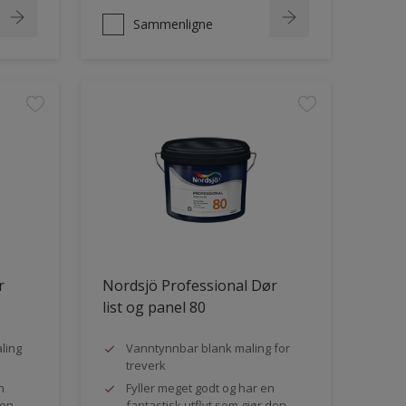
Sammenligne
r
Nordsjö Professional Dør
list og panel 80
ling
Vanntynnbar blank maling for
treverk
n
Fyller meget godt og har en
den
fantastisk utflyt som gjør den