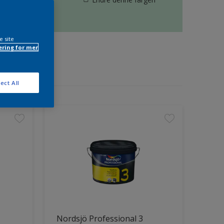
e site
ring for mer
ect All
Nordsjö Professional 3