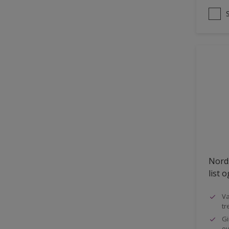
Nords
list 
Va
tr
Gi
ov