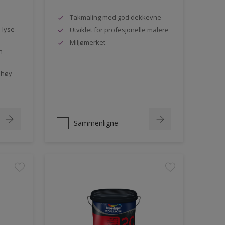
Takmaling med god dekkevne
e lyse
Utviklet for profesjonelle malere
Miljømerket
n
 høy
Sammenligne