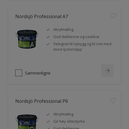
Nordsjö Professional A7
Akrylmaling
God dekkevne og vaskbar
Velegnet til nybygg og til rom med
store lysinnslipp
Sammenligne
Nordsjö Professional P6
Akrylmaling
Gir høy slitestyrke
God dekkevne