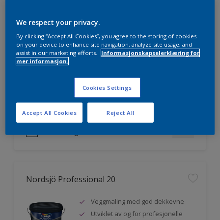
We respect your privacy.
Nordsjö Professional 7
By clicking “Accept All Cookies”, you agree to the storing of cookies
on your device to enhance site navigation, analyze site usage, and
assist in our marketing efforts.
Informasjonskapselerklæring for
Utmerket dekkevne
mer informasjon.
Lett å påføre og fordele
Jevnere og finere finish, også i
Cookies Settings
mørke farger
Accept All Cookies
Reject All
Sammenligne
Nordsjö Professional 20
Veggmaling med god dekkevne
Utviklet av og for profesjonelle