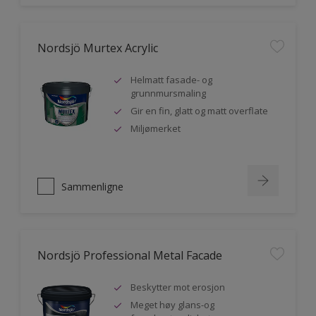
Nordsjö Murtex Acrylic
Helmatt fasade- og
grunnmursmaling
Gir en fin, glatt og matt overflate
Miljømerket
Sammenligne
Nordsjö Professional Metal Facade
Beskytter mot erosjon
Meget høy glans-og