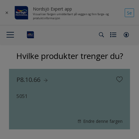
Nordsjö Expert app
Se
Visualiser fargen umiddelbart på veggen og finn farge- og
produktinformasjon
Hvilke produkter trenger du?
P8.10.66
5051
Endre denne fargen