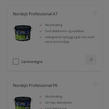
Nordsjö Professional A7
Akrylmaling
God dekkevne og vaskbar
Velegnet til nybygg og til rom med
store lysinnslipp
Sammenligne
Nordsjö Professional P6
Akrylmaling
Gir høy slitestyrke
God dekkevne