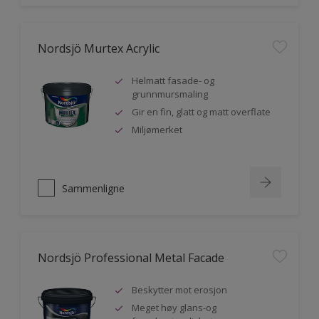
Nordsjö Murtex Acrylic
Helmatt fasade- og
grunnmursmaling
Gir en fin, glatt og matt overflate
Miljømerket
Sammenligne
Nordsjö Professional Metal Facade
Beskytter mot erosjon
Meget høy glans-og