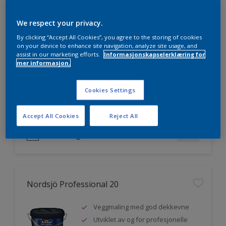
We respect your privacy.
Nordsjö Professional 7
By clicking “Accept All Cookies”, you agree to the storing of cookies
on your device to enhance site navigation, analyze site usage, and
assist in our marketing efforts.
Informasjonskapselerklæring for
Utmerket dekkevne
mer informasjon.
Lett å påføre og fordele
Jevnere og finere finish, også i
Cookies Settings
mørke farger
Accept All Cookies
Reject All
Sammenligne
Nordsjö Professional 20
Veggmaling med god dekkevne
Utviklet av og for profesjonelle