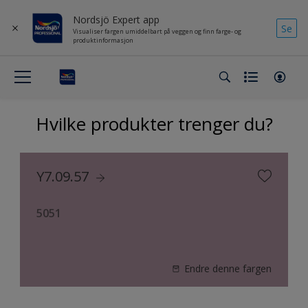
Nordsjö Expert app
Se
Visualiser fargen umiddelbart på veggen og finn farge- og
produktinformasjon
Hvilke produkter trenger du?
Y7.09.57
5051
Endre denne fargen