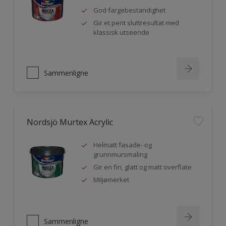
God fargebestandighet
Gir et pent sluttresultat med
klassisk utseende
Sammenligne
Nordsjö Murtex Acrylic
Helmatt fasade- og
grunnmursmaling
Gir en fin, glatt og matt overflate
Miljømerket
Sammenligne