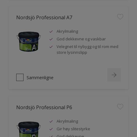
Nordsjö Professional A7
Akrylmaling
God dekkevne og vaskbar
Velegnet til nybygg og til rom med
store lysinnslipp
Sammenligne
Nordsjö Professional P6
Akrylmaling
Gir høy slitestyrke
God dekkevne