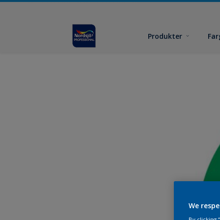
Produkter
Far
We respe
By clicking