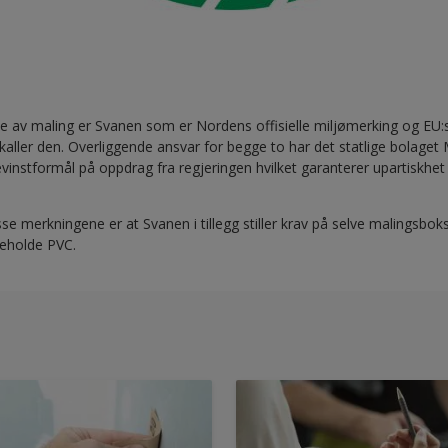
e av maling er Svanen som er Nordens offisielle miljømerking og EU:s
kaller den. Overliggende ansvar for begge to har det statlige bolaget 
instformål på oppdrag fra regjeringen hvilket garanterer upartiskhet
sse merkningene er at Svanen i tillegg stiller krav på selve malingsbok
neholde PVC.