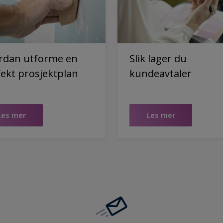
rdan utforme en
Slik lager du
ekt prosjektplan
kundeavtaler
Les mer
Les mer