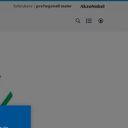
forbrukere
profesjonell maler
e site