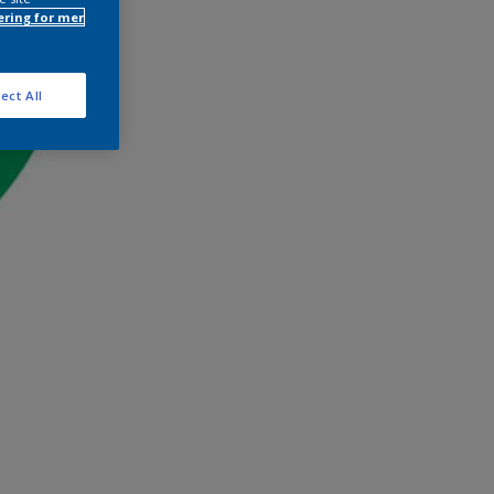
ring for mer
ect All