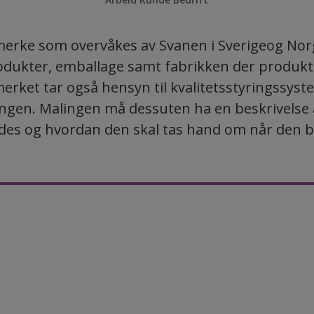
merke som overvåkes av Svanen i Sverigeog Norg
odukter, emballage samt fabrikken der produk
erket tar også hensyn til kvalitetsstyringssyst
ngen. Malingen må dessuten ha en beskrivelse
des og hvordan den skal tas hand om når den blir 