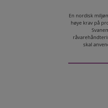
En nordisk miljø
høye krav på pr
Svanem
råvarehåndteri
skal anven