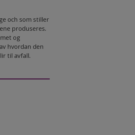
e och som stiller
tene produseres.
emet og
 av hvordan den
til avfall.