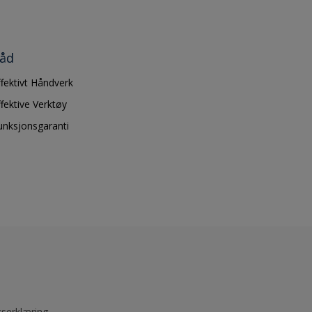
åd
ffektivt Håndverk
ffektive Verktøy
unksjonsgaranti
tserklæring