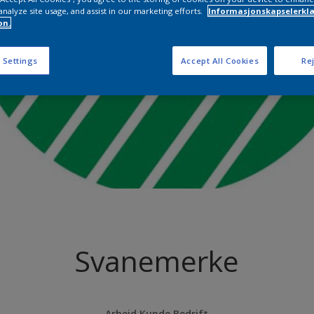
analyze site usage, and assist in our marketing efforts.
Informasjonskapselerklæ
on.
 Settings
Accept All Cookies
Rej
Svanemerke
Arbeid Kunde Bedrift