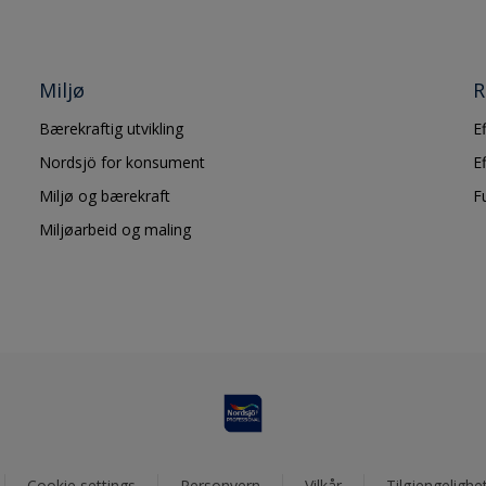
Miljø
R
Bærekraftig utvikling
E
Nordsjö for konsument
E
Miljø og bærekraft
F
Miljøarbeid og maling
Cookie settings
Personvern
Vilkår
Tilgjengelighe