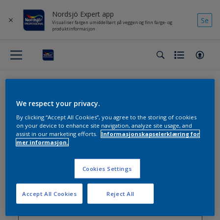
Nordsjö Expert app
Se
Visualiser fargen umiddelbart på veggen og finn farge- og
produktinformasjon
We respect your privacy.
By clicking “Accept All Cookies”, you agree to the storing of cookies
Få tilsendt vårt nyhetsbrev
on your device to enhance site navigation, analyze site usage, and
assist in our marketing efforts.
Informasjonskapselerklæring for
mer informasjon.
Skriv inn e-postadressen din og bli en del av vårt
fellesskap av profesjonelle malere. Ikke gå glipp av
Cookies Settings
muligheten til å få nyhetene først og dra nytte av
ekspertråd som gjør en forskjell!
Accept All Cookies
Reject All
enter-your-email