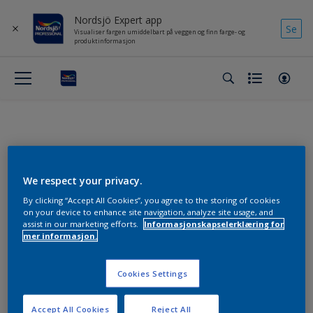
Nordsjö Expert app
Se
Visualiser fargen umiddelbart på veggen og finn farge- og
produktinformasjon
Handleliste
We respect your privacy.
By clicking “Accept All Cookies”, you agree to the storing of cookies
Skriv notat her
on your device to enhance site navigation, analyze site usage, and
assist in our marketing efforts.
Informasjonskapselerklæring for
mer informasjon.
Endre
Cookies Settings
Accept All Cookies
Reject All