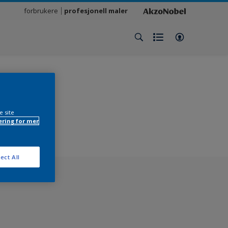
forbrukere
profesjonell maler
e site
ring for mer
ect All