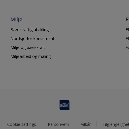
Miljø
R
Bærekraftig utvikling
E
Nordsjö for konsument
E
Miljø og bærekraft
F
Miljøarbeid og maling
Cookie settings
Personvern
Vilkår
Tilgjengelighe