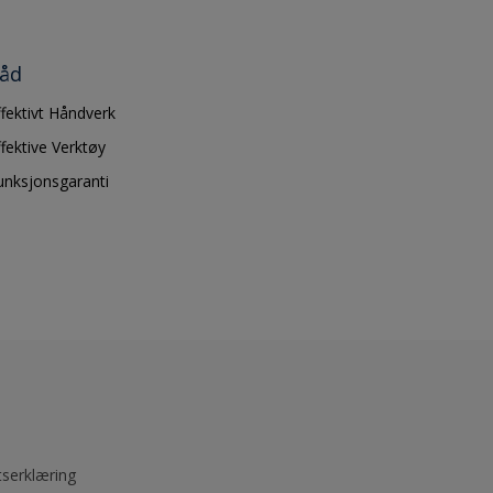
åd
ffektivt Håndverk
ffektive Verktøy
unksjonsgaranti
tserklæring