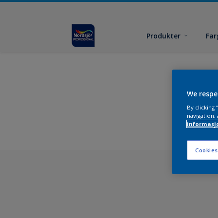
Produkter
Far
We respe
By clicking
navigation, 
informasj
Cookies