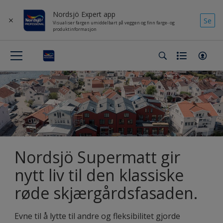
Nordsjö Expert app
Se
Visualiser fargen umiddelbart på veggen og finn farge- og
produktinformasjon
Nordsjö Supermatt gir
nytt liv til den klassiske
røde skjærgårdsfasaden.
Evne til å lytte til andre og fleksibilitet gjorde