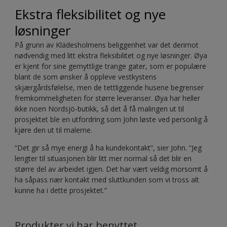
Ekstra fleksibilitet og nye
løsninger
På grunn av Klädesholmens beliggenhet var det derimot
nødvendig med litt ekstra fleksibilitet og nye løsninger. Øya
er kjent for sine gemyttlige trange gater, som er populære
blant de som ønsker å oppleve vestkystens
skjærgårdsfølelse, men de tettliggende husene begrenser
fremkommeligheten for større leveranser. Øya har heller
ikke noen Nordsjö-butikk, så det å få malingen ut til
prosjektet ble en utfordring som John løste ved personlig å
kjøre den ut til malerne.
“Det gir så mye energi å ha kundekontakt”, sier John. “Jeg
lengter til situasjonen blir litt mer normal så det blir en
større del av arbeidet igjen. Det har vært veldig morsomt å
ha såpass nær kontakt med sluttkunden som vi tross alt
kunne ha i dette prosjektet.”
Produkter vi har benyttet