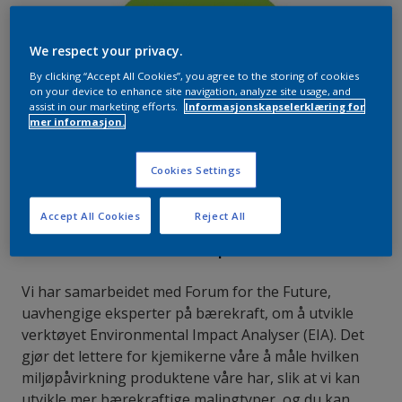
We respect your privacy.
By clicking “Accept All Cookies”, you agree to the storing of cookies
on your device to enhance site navigation, analyze site usage, and
assist in our marketing efforts.
Informasjonskapselerklæring for
mer informasjon.
Cookies Settings
Accept All Cookies
Reject All
1. Hva inneholder produktet?
Vi har samarbeidet med Forum for the Future,
uavhengige eksperter på bærekraft, om å utvikle
verktøyet Environmental Impact Analyser (EIA). Det
gjør det lettere for kjemikerne våre å måle hvilken
miljøpåvirkning produktene våre har, slik at vi kan
utvikle mer bærekraftige malingtyper, og du kan