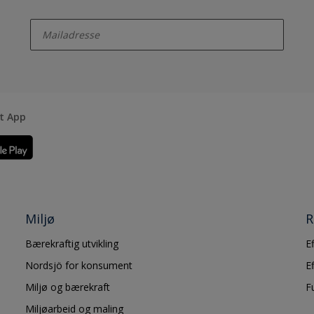
enter-your-email
rt App
Miljø
R
Bærekraftig utvikling
E
Nordsjö for konsument
E
Miljø og bærekraft
F
Miljøarbeid og maling