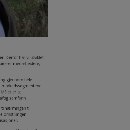
r. Derfor har vi utviklet
spirerer medarbeidere,
ering gjennom hele
til i markedssegmentene
 Målet er at
raftig samfunn.
 tilnærmingen til
e omstillingen
isasjoner.