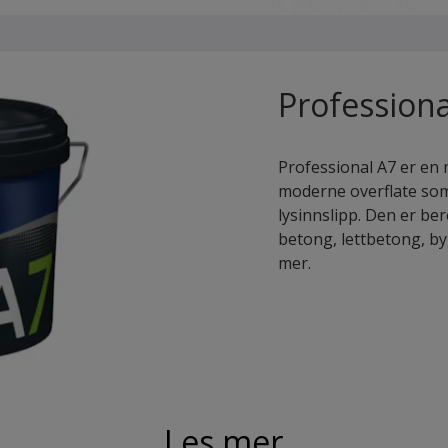
Professiona
Professional A7 er en
moderne overflate som
lysinnslipp. Den er b
betong, lettbetong, by
mer.
Les mer