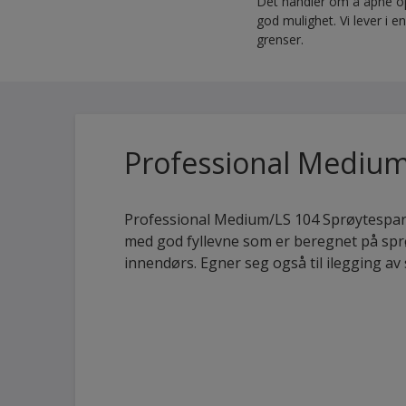
Det handler om å åpne opp
god mulighet. Vi lever i
grenser.
Professional Medium
Professional Medium/LS 104 Sprøytespark
med god fyllevne som er beregnet på sp
innendørs. Egner seg også til ilegging av