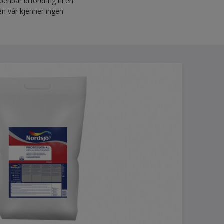
enbar utfordring til en
en vår kjenner ingen