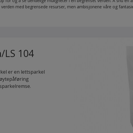
 for og å se uendelige muligheter i en begrenset verden. Å snu en åp
 en verden med begrensede resurser, men ambisjonene våre og fantasi
/LS 104
el er en lettsparkel
røytepåføring
 sparkelremse.