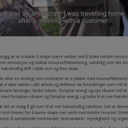
engig av at vi klarer å skape større verdier ved å bruke mindre ressurse
me innovasjon og radikal ressurseffektivisering, samtidig som det in
 bærekraftig drift i både stor og liten skala.
de etter en strategi som innebærer at vi jobber med resurseffektivis
g at vi øker takten i vårt arbeid og definerer de forandringer som må 
smarte løsninger, bedre rutiner, fornybar energi og nye råvarer må til.
 med fornybare råvarer og fornybar energi, og bidra til et mer bærek
t det er mulig å gå over til et mer bærekraftig samfunn. Det er denne
r som kreves for å kunne skape mer verdi med mindre resurser. Denn
ennom å samarbeide med kunder, leverandører, myndigheter og organ