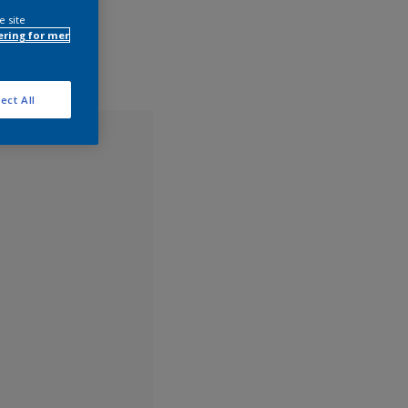
e site
ring for mer
ect All