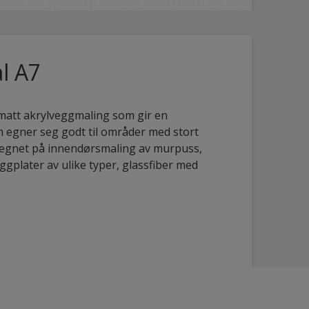
l A7
 matt akrylveggmaling som gir en
 egner seg godt til områder med stort
eregnet på innendørsmaling av murpuss,
ggplater av ulike typer, glassfiber med