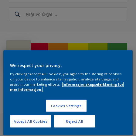
Nordsjö
NCS Index
Nordsjö RAL (Painters)
5051
Årets farger 2026 fra Nordsjö – The rhythm of blues
We respect your privacy.
Nordsjö True Joy™ – Årets farge 2025
By clicking “Accept All Cookies”, you agree to the storing of cookies
on your device to enhance site navigation, analyze site usage, and
assist in our marketing efforts.
Informasjonskapselerklæring for
Ferdigblandet farger
mer informasjon.
Filters
Colour Futures 2024 - Nordsjö Sweet Embrace™
Cookies Settings
Colour Futures 2023
Accept All Cookies
Reject All
Bright Skies™ - Nordsjö Colour of the Year 2022
NCS Index (48 farger)
Colour Futures 20